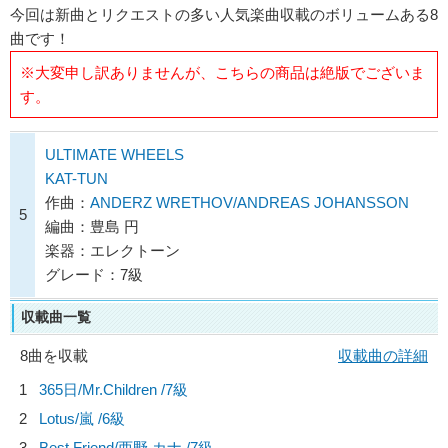
今回は新曲とリクエストの多い人気楽曲収載のボリュームある8
曲です！
※大変申し訳ありませんが、こちらの商品は絶版でございま
す。
ULTIMATE WHEELS
KAT-TUN
作曲：
ANDERZ WRETHOV/ANDREAS JOHANSSON
5
編曲：豊島 円
楽器：エレクトーン
グレード：7級
収載曲一覧
8曲を収載
収載曲の詳細
1
365日/
Mr.Children
/7級
2
Lotus/
嵐
/6級
3
Best Friend/
西野 カナ
/7級