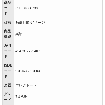
商品
コー
GTE01086780
ド
仕様
菊倍判縦/64ページ
商品
楽譜
構成
JAN
コー
4947817229407
ド
ISBN
コー
9784636867800
ド
楽器
エレクトーン
グレ
7級/6級
ード