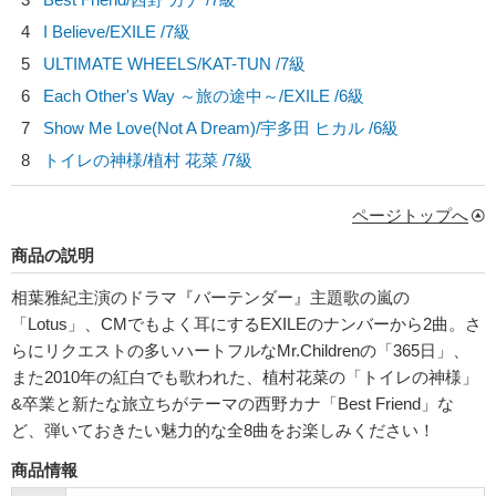
4
I Believe/
EXILE
/7級
5
ULTIMATE WHEELS/
KAT-TUN
/7級
6
Each Other's Way ～旅の途中～/
EXILE
/6級
7
Show Me Love(Not A Dream)/
宇多田 ヒカル
/6級
8
トイレの神様/
植村 花菜
/7級
ページトップへ
商品の説明
相葉雅紀主演のドラマ『バーテンダー』主題歌の嵐の
「Lotus」、CMでもよく耳にするEXILEのナンバーから2曲。さ
らにリクエストの多いハートフルなMr.Childrenの「365日」、
また2010年の紅白でも歌われた、植村花菜の「トイレの神様」
&卒業と新たな旅立ちがテーマの西野カナ「Best Friend」な
ど、弾いておきたい魅力的な全8曲をお楽しみください！
商品情報