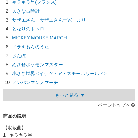
1
キラキラ星(フランス)
2
大きな古時計
3
サザエさん「サザエさん一家」より
4
となりのトトロ
5
MICKEY MOUSE MARCH
6
ドラえもんのうた
7
さんぽ
8
めざせポケモンマスター
9
小さな世界 <イッツ・ア・スモールワールド>
10
アンパンマンノマーチ
もっと見る
ページトップへ
商品の説明
【収載曲】
1 キラキラ星