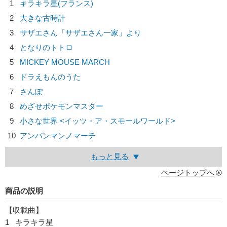
1
キラキラ星(フランス)
2
大きな古時計
3
サザエさん「サザエさん一家」より
4
となりのトトロ
5
MICKEY MOUSE MARCH
6
ドラえもんのうた
7
さんぽ
8
めざせポケモンマスター
9
小さな世界 <イッツ・ア・スモールワールド>
10
アンパンマンノマーチ
もっと見る
ページトップへ
商品の説明
【収載曲】
1 キラキラ星