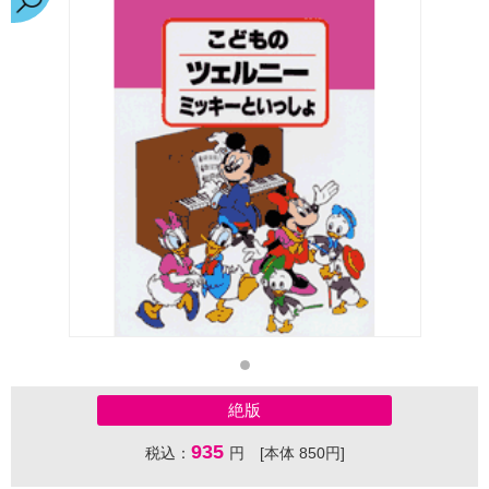
絶版
935
税込：
円 [本体 850円]