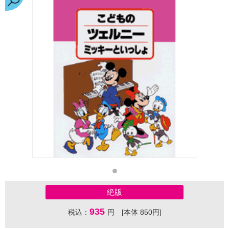
絶版
935
税込：
円 [本体 850円]