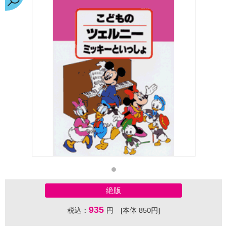
絶版
935
税込：
円 [本体 850円]