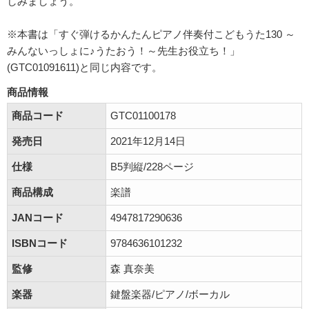
しみましょう。
※本書は「すぐ弾けるかんたんピアノ伴奏付こどもうた130 ～
みんないっしょに♪うたおう！～先生お役立ち！」
(GTC01091611)と同じ内容です。
商品情報
商品コード
GTC01100178
発売日
2021年12月14日
仕様
B5判縦/228ページ
商品構成
楽譜
JANコード
4947817290636
ISBNコード
9784636101232
監修
森 真奈美
楽器
鍵盤楽器/ピアノ/ボーカル