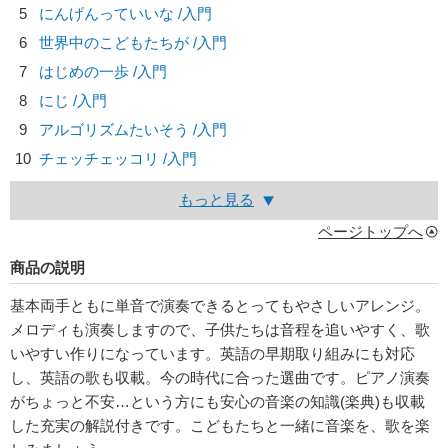
5
にんげんっていいな /入門
6
世界中のこどもたちが /入門
7
はじめの一歩 /入門
8
にじ /入門
9
アルゴリズムたいそう /入門
10
チェッチェッコリ /入門
もっと見る
ページトップへ
商品の説明
基本両手ともに単音で演奏できるとってもやさしいアレンジ。
メロディも演奏しますので、子供たちは音程を追いやすく、歌
いやすい作りになっています。英語の早期取り組みにも対応
し、英語の歌も収載。今の時代に合った選曲です。ピアノ演奏
がちょっと不安…という方にも安心の音楽の知識(楽典)も収載
した充実の解説付きです。こどもたちと一緒に音楽を、歌を楽