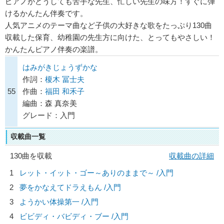
ピアノがどうしても苦手な先生、忙しい先生の味方！すぐに弾
けるかんたん伴奏です。
人気アニメのテーマ曲など子供の大好きな歌をたっぷり130曲
収載した保育、幼稚園の先生方に向けた、とってもやさしい！
かんたんピアノ伴奏の楽譜。
はみがきじょうずかな
作詞：
榎木 冨士夫
55
作曲：
福田 和禾子
編曲：森 真奈美
グレード：入門
収載曲一覧
130曲を収載
収載曲の詳細
1
レット・イット・ゴー～ありのままで～ /入門
2
夢をかなえてドラえもん /入門
3
ようかい体操第一 /入門
4
ビビディ・バビディ・ブー /入門