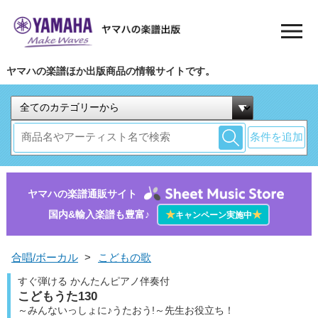
ヤマハの楽譜ほか出版商品の情報サイトです。
条件を追加
ヤマハの楽譜通販サイト
国内&輸入楽譜も豊富♪
★
★
キャンペーン実施中
合唱/ボーカル
>
こどもの歌
すぐ弾ける かんたんピアノ伴奏付
こどもうた130
～みんないっしょに♪うたおう!～先生お役立ち！