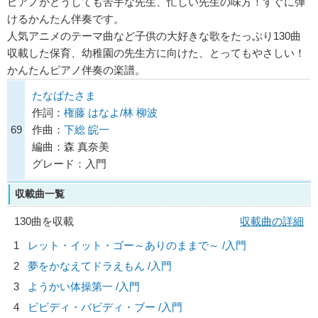
ピアノがどうしても苦手な先生、忙しい先生の味方！すぐに弾
けるかんたん伴奏です。
人気アニメのテーマ曲など子供の大好きな歌をたっぷり130曲
収載した保育、幼稚園の先生方に向けた、とってもやさしい！
かんたんピアノ伴奏の楽譜。
たなばたさま
作詞：
権藤 はなよ/林 柳波
69
作曲：
下総 皖一
編曲：森 真奈美
グレード：入門
収載曲一覧
130曲を収載
収載曲の詳細
1
レット・イット・ゴー～ありのままで～ /入門
2
夢をかなえてドラえもん /入門
3
ようかい体操第一 /入門
4
ビビディ・バビディ・ブー /入門