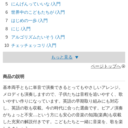
5
にんげんっていいな /入門
6
世界中のこどもたちが /入門
7
はじめの一歩 /入門
8
にじ /入門
9
アルゴリズムたいそう /入門
10
チェッチェッコリ /入門
もっと見る
ページトップへ
商品の説明
基本両手ともに単音で演奏できるとってもやさしいアレンジ。
メロディも演奏しますので、子供たちは音程を追いやすく、歌
いやすい作りになっています。英語の早期取り組みにも対応
し、英語の歌も収載。今の時代に合った選曲です。ピアノ演奏
がちょっと不安…という方にも安心の音楽の知識(楽典)も収載
した充実の解説付きです。こどもたちと一緒に音楽を、歌を楽