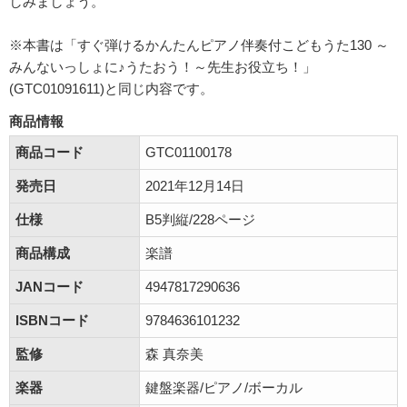
しみましょう。
※本書は「すぐ弾けるかんたんピアノ伴奏付こどもうた130 ～
みんないっしょに♪うたおう！～先生お役立ち！」
(GTC01091611)と同じ内容です。
商品情報
商品コード
GTC01100178
発売日
2021年12月14日
仕様
B5判縦/228ページ
商品構成
楽譜
JANコード
4947817290636
ISBNコード
9784636101232
監修
森 真奈美
楽器
鍵盤楽器/ピアノ/ボーカル