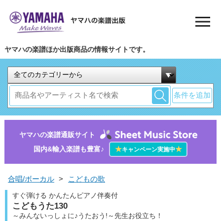
ヤマハの楽譜ほか出版商品の情報サイトです。
条件を追加
ヤマハの楽譜通販サイト
国内&輸入楽譜も豊富♪
★
★
キャンペーン実施中
合唱/ボーカル
>
こどもの歌
すぐ弾ける かんたんピアノ伴奏付
こどもうた130
～みんないっしょに♪うたおう!～先生お役立ち！