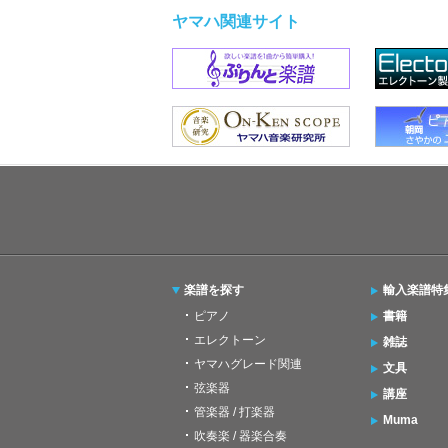
ヤマハ関連サイト
楽譜を探す
輸入楽譜特
ピアノ
書籍
エレクトーン
雑誌
ヤマハグレード関連
文具
弦楽器
講座
管楽器 / 打楽器
Muma
吹奏楽 / 器楽合奏