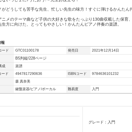
ノがどうしても苦手な先生、忙しい先生の味方！すぐに弾けるかんたん
アニメのテーマ曲など子供の大好きな歌をたっぷり130曲収載した保育
先生方に向けた、とってもやさしい！かんたんピアノ伴奏の楽譜。
情報
コード
GTC01100178
発売日
2021年12月14日
B5判縦/228ページ
構成
楽譜
コード
4947817290636
ISBNコード
9784636101232
森 真奈美
鍵盤楽器/ピアノ/ボーカル
難易度
入門
グレード：入門