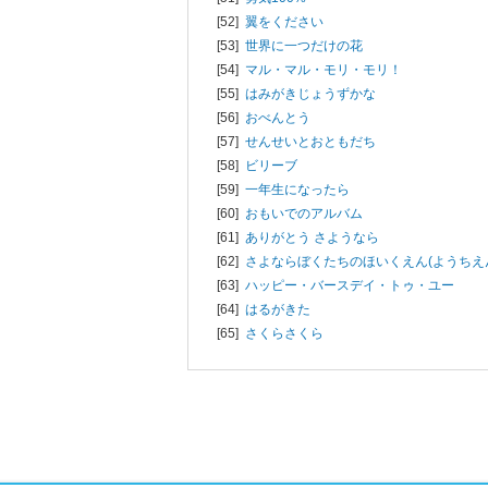
[52]
翼をください
[53]
世界に一つだけの花
[54]
マル・マル・モリ・モリ！
[55]
はみがきじょうずかな
[56]
おべんとう
[57]
せんせいとおともだち
[58]
ビリーブ
[59]
一年生になったら
[60]
おもいでのアルバム
[61]
ありがとう さようなら
[62]
さよならぼくたちのほいくえん(ようちえ
[63]
ハッピー・バースデイ・トゥ・ユー
[64]
はるがきた
[65]
さくらさくら