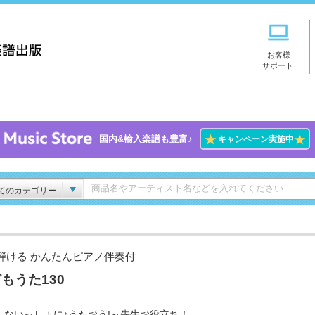
お客様
サポート
★
★
国内&輸入楽譜も豊富♪
キャンペーン実施中
てのカテゴリー
弾ける かんたんピアノ伴奏付
もうた130
んないっしょに♪うたおう!～先生お役立ち！