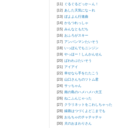
[11]
ぐるぐるどっか～ん！
[12]
あした天気にな～れ
[13]
ぼよよん行進曲
[14]
かもつれっしゃ
[15]
みんなともだち
[16]
おふろがスキー
[17]
アンパンマンたいそう
[18]
いっぽんでもニンジン
[19]
やっほー！しんかんせん
[20]
ぱわわぷたいそう
[21]
アイアイ
[22]
幸せなら手をたたこう
[23]
山口さんちのツトム君
[24]
サッちゃん
[25]
南の島のハメハメハ大王
[26]
ねこふんじゃった
[27]
クラリネットをこわしちゃった
[28]
線路はつづくよどこまでも
[29]
おもちゃのチャチャチャ
[30]
犬のおまわりさん