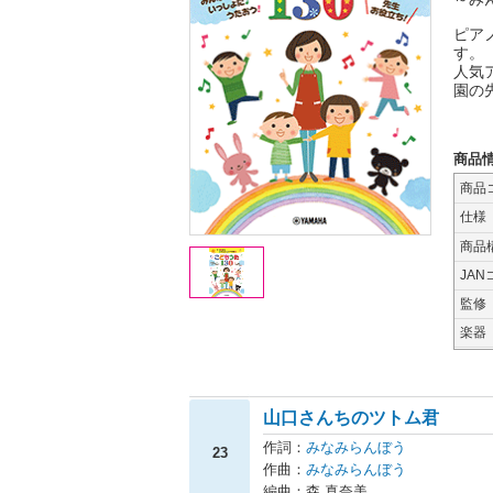
ピア
す。
人気
園の
商品
商品
仕様
商品
JAN
監修
楽器
山口さんちのツトム君
作詞：
みなみらんぼう
23
作曲：
みなみらんぼう
編曲：森 真奈美