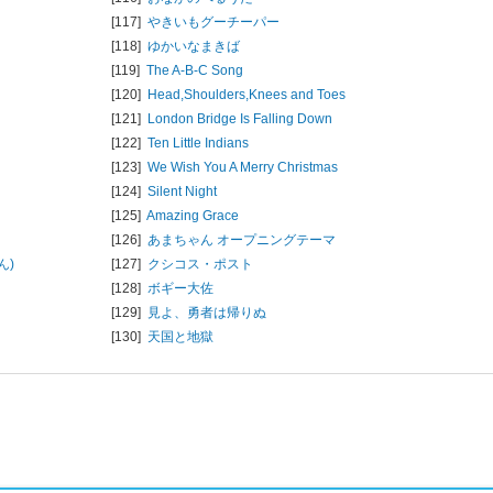
[117]
やきいもグーチーパー
[118]
ゆかいなまきば
[119]
The A-B-C Song
[120]
Head,Shoulders,Knees and Toes
[121]
London Bridge Is Falling Down
[122]
Ten Little Indians
[123]
We Wish You A Merry Christmas
[124]
Silent Night
[125]
Amazing Grace
[126]
あまちゃん オープニングテーマ
ん)
[127]
クシコス・ポスト
[128]
ボギー大佐
[129]
見よ、勇者は帰りぬ
[130]
天国と地獄