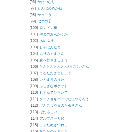
[96]
かたつむり
[97]
とんぼのめがね
[98]
かっこう
[99]
七つの子
[100]
ロンドン橋
[101]
やまのおんがくか
[102]
あめふり
[103]
しゃぼんだま
[104]
もりのくまさん
[105]
森へ行きましょう
[106]
とんとんとんとんひげじいさん
[107]
てをたたきましょう
[108]
いとまきのうた
[109]
ふしぎなポケット
[110]
むすんでひらいて
[111]
グーチョキパーでなにつくろう
[112]
げんこつやまのたぬきさん
[113]
ほたるこい
[114]
アルプス一万尺
[115]
こぶたぬきつねこ
[116]
おなかのへるうた