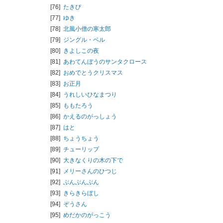
[76]
たきび
[77]
ゆき
[78]
北風小僧の寒太郎
[79]
ジングル・ベル
[80]
きよしこの夜
[81]
あわてんぼうのサンタクロース
[82]
おめでとうクリスマス
[83]
お正月
[84]
うれしいひなまつり
[85]
ももたろう
[86]
かえるのがっしょう
[87]
はと
[88]
ちょうちょう
[89]
チューリップ
[90]
大きなくりの木の下で
[91]
メリーさんのひつじ
[92]
ぶんぶんぶん
[93]
きらきらぼし
[94]
ぞうさん
[95]
めだかのがっこう