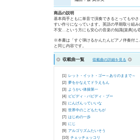
商品の説明
基本両手ともに単音で演奏できるとってもやさ
すい作りになっています。英語の早期取り組み
不安…という方にも安心の音楽の知識(楽典)
※本書は「すぐ弾けるかんたんピアノ伴奏付こどもう
と同じ内容です。
収載曲一覧
収載曲の詳細を見る
[1]
レット・イット・ゴー～ありのままで～
[2]
夢をかなえてドラえもん
[3]
ようかい体操第一
[4]
ビビディ・バビディ・ブー
[5]
にんげんっていいな
[6]
世界中のこどもたちが
[7]
はじめの一歩
[8]
にじ
[9]
アルゴリズムたいそう
[10]
チェッチェッコリ