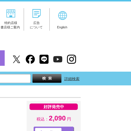
特約店様
広告
書店様ご案内
について
English
詳細検索
好評発売中
2,090
税込：
円