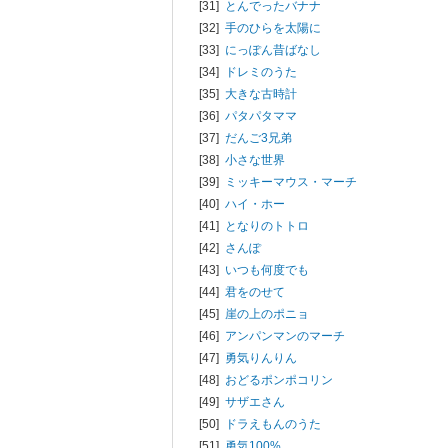
[31]
とんでったバナナ
[32]
手のひらを太陽に
[33]
にっぽん昔ばなし
[34]
ドレミのうた
[35]
大きな古時計
[36]
パタパタママ
[37]
だんご3兄弟
[38]
小さな世界
[39]
ミッキーマウス・マーチ
[40]
ハイ・ホー
[41]
となりのトトロ
[42]
さんぽ
[43]
いつも何度でも
[44]
君をのせて
[45]
崖の上のポニョ
[46]
アンパンマンのマーチ
[47]
勇気りんりん
[48]
おどるポンポコリン
[49]
サザエさん
[50]
ドラえもんのうた
[51]
勇気100%