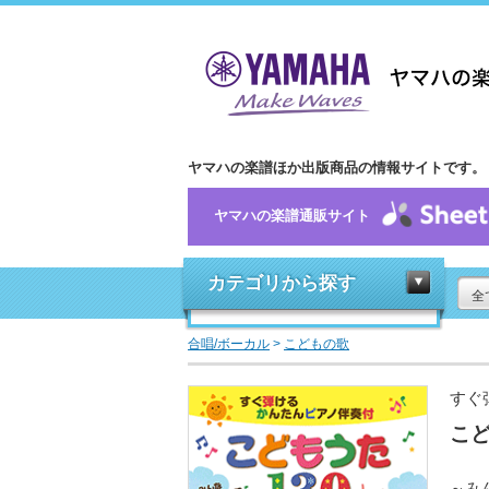
ヤマハの楽譜ほか出版商品の情報サイトです。
ヤマハの楽譜通販サイト
カテゴリから探す
全
合唱/ボーカル
>
こどもの歌
すぐ
こど
～み