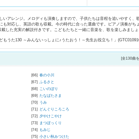
しいアレンジ。メロディも演奏しますので、子供たちは音程を追いやすく、
にも対応し、英語の歌も収載。今の時代に合った選曲です。ピアノ演奏がち
も収載した充実の解説付きです。こどもたちと一緒に音楽を、歌を楽しみましょ
た130 ～みんないっしょに♪うたおう！～先生お役立ち！」(GTC0109161
[全130曲
[66]
春の小川
[67]
ふるさと
[68]
こいのぼり
[69]
たなばたさま
[70]
うみ
[71]
どんぐりころころ
[72]
夕やけこやけ
[73]
まつぼっくり
[74]
もみじ
[75]
小さい秋みつけた