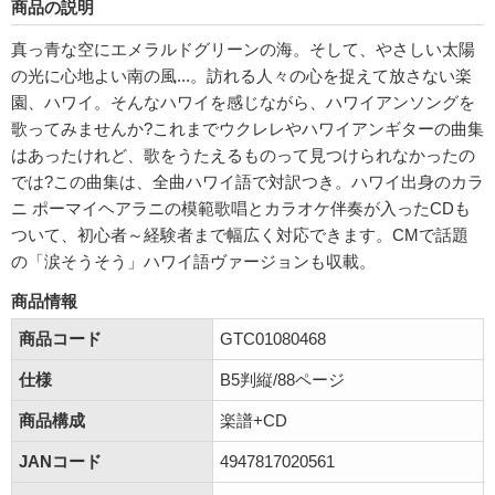
商品の説明
真っ青な空にエメラルドグリーンの海。そして、やさしい太陽
の光に心地よい南の風...。訪れる人々の心を捉えて放さない楽
園、ハワイ。そんなハワイを感じながら、ハワイアンソングを
歌ってみませんか?これまでウクレレやハワイアンギターの曲集
はあったけれど、歌をうたえるものって見つけられなかったの
では?この曲集は、全曲ハワイ語で対訳つき。ハワイ出身のカラ
ニ ポーマイヘアラニの模範歌唱とカラオケ伴奏が入ったCDも
ついて、初心者～経験者まで幅広く対応できます。CMで話題
の「涙そうそう」ハワイ語ヴァージョンも収載。
商品情報
商品コード
GTC01080468
仕様
B5判縦/88ページ
商品構成
楽譜+CD
JANコード
4947817020561