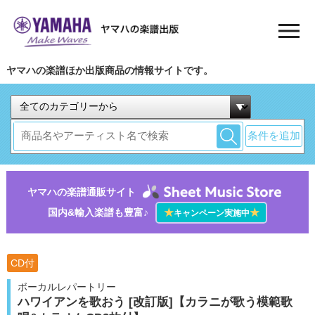
ヤマハの楽譜ほか出版商品の情報サイトです。
条件を追加
ヤマハの楽譜通販サイト
国内&輸入楽譜も豊富♪
★
★
キャンペーン実施中
CD付
ボーカルレパートリー
ハワイアンを歌おう [改訂版]【カラニが歌う模範歌