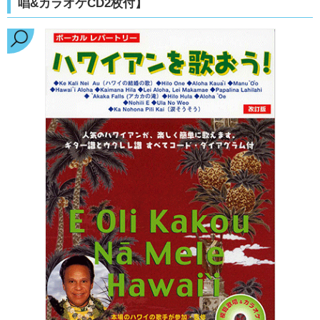
唱&カラオケCD2枚付】