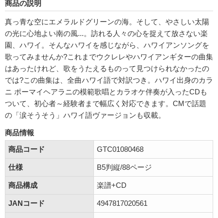
商品の説明
真っ青な空にエメラルドグリーンの海。そして、やさしい太陽
の光に心地よい南の風...。訪れる人々の心を捉えて放さない楽
園、ハワイ。そんなハワイを感じながら、ハワイアンソングを
歌ってみませんか?これまでウクレレやハワイアンギターの曲集
はあったけれど、歌をうたえるものって見つけられなかったの
では?この曲集は、全曲ハワイ語で対訳つき。ハワイ出身のカラ
ニ ポーマイヘアラニの模範歌唱とカラオケ伴奏が入ったCDも
ついて、初心者～経験者まで幅広く対応できます。CMで話題
の「涙そうそう」ハワイ語ヴァージョンも収載。
商品情報
商品コード
GTC01080468
仕様
B5判縦/88ページ
商品構成
楽譜+CD
JANコード
4947817020561