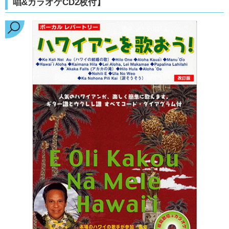
唱&カラオケCD2枚付】