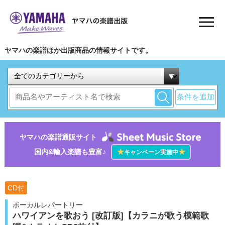
ヤマハの楽譜ほか出版商品の情報サイトです。
条件を追加
ヤマハの楽譜通販サイト
国内&輸入楽譜も豊富♪
★
★
キャンペーン実施中
CD付
ボーカルレパートリー
ハワイアンを歌おう [改訂版]【カラニが歌う模範歌