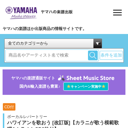
ヤマハの楽譜ほか出版商品の情報サイトです。
条件を追加
ヤマハの楽譜通販サイト
国内&輸入楽譜も豊富♪
★
★
キャンペーン実施中
CD付
ボーカルレパートリー
ハワイアンを歌おう [改訂版]【カラニが歌う模範歌