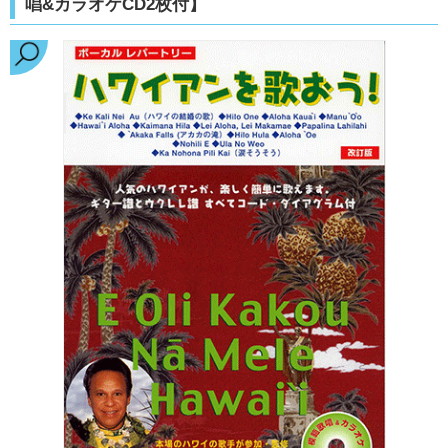
唱&カラオケCD2枚付】