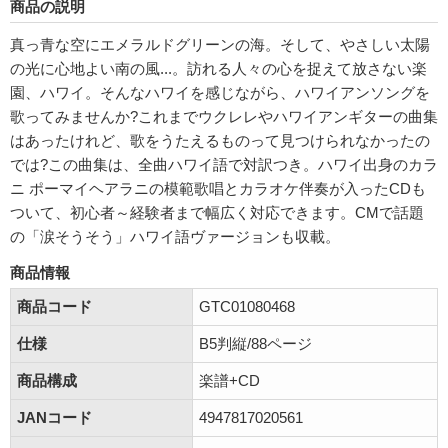
商品の説明
真っ青な空にエメラルドグリーンの海。そして、やさしい太陽
の光に心地よい南の風...。訪れる人々の心を捉えて放さない楽
園、ハワイ。そんなハワイを感じながら、ハワイアンソングを
歌ってみませんか?これまでウクレレやハワイアンギターの曲集
はあったけれど、歌をうたえるものって見つけられなかったの
では?この曲集は、全曲ハワイ語で対訳つき。ハワイ出身のカラ
ニ ポーマイヘアラニの模範歌唱とカラオケ伴奏が入ったCDも
ついて、初心者～経験者まで幅広く対応できます。CMで話題
の「涙そうそう」ハワイ語ヴァージョンも収載。
商品情報
商品コード
GTC01080468
仕様
B5判縦/88ページ
商品構成
楽譜+CD
JANコード
4947817020561