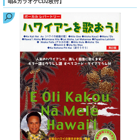
唱&カラオケCD2枚付】