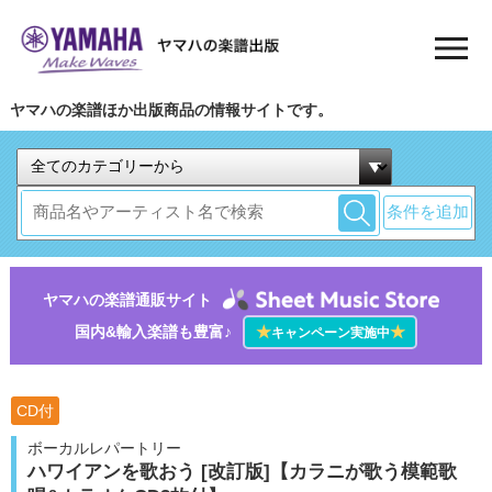
ヤマハの楽譜ほか出版商品の情報サイトです。
条件を追加
ヤマハの楽譜通販サイト
国内&輸入楽譜も豊富♪
★
★
キャンペーン実施中
CD付
ボーカルレパートリー
ハワイアンを歌おう [改訂版]【カラニが歌う模範歌