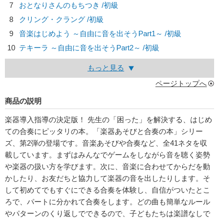
7
おとなりさんのもちつき /初級
8
クリング・クラング /初級
9
音楽はじめよう ～自由に音を出そうPart1～ /初級
10
テキーラ ～自由に音を出そうPart2～ /初級
もっと見る
ページトップへ
商品の説明
楽器導入指導の決定版！ 先生の「困った」を解決する、はじめ
ての合奏にピッタリの本。「楽器あそびと合奏の本」シリー
ズ、第2弾の登場です。音楽あそびや合奏など、全41ネタを収
載しています。まずはみんなでゲームをしながら音を聴く姿勢
や楽器の扱い方を学びます。次に、音楽に合わせてからだを動
かしたり、お友だちと協力して楽器の音を出したりします。そ
して初めてでもすぐにできる合奏を体験し、自信がついたとこ
ろで、パートに分かれて合奏をします。どの曲も簡単なルール
やパターンのくり返しでできるので、子どもたちは楽譜なしで