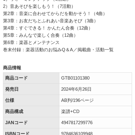
2）音あそびを楽しもう！（7活動）
第2章：音楽に合わせてからだを動かそう！（4曲）
第3章：お友だちとふれあい音楽あそび（3曲）
第4章：すぐできる！ かんたん合奏（12曲）
第5章：みんなで楽しく合奏（12曲）
第6章：楽器とメンテナンス
巻末付録：楽器活動のお悩みQ＆A／掲載曲・活動一覧
商品情報
商品コード
GTB01101380
発売日
2024年6月26日
仕様
AB判/196ページ
商品構成
楽譜+CD
JANコード
4947817299776
ISBNコード
9784636109948