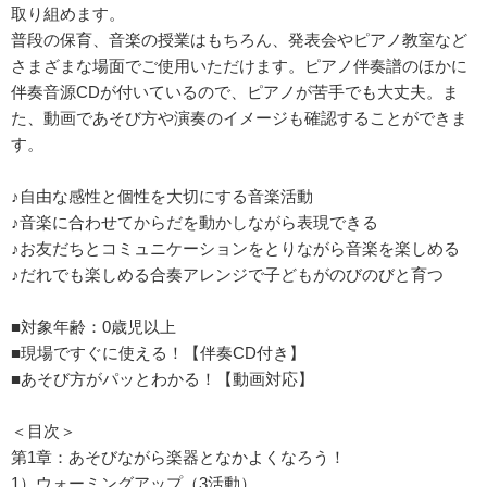
取り組めます。
普段の保育、音楽の授業はもちろん、発表会やピアノ教室など
さまざまな場面でご使用いただけます。ピアノ伴奏譜のほかに
伴奏音源CDが付いているので、ピアノが苦手でも大丈夫。ま
た、動画であそび方や演奏のイメージも確認することができま
す。
♪自由な感性と個性を大切にする音楽活動
♪音楽に合わせてからだを動かしながら表現できる
♪お友だちとコミュニケーションをとりながら音楽を楽しめる
♪だれでも楽しめる合奏アレンジで子どもがのびのびと育つ
■対象年齢：0歳児以上
■現場ですぐに使える！【伴奏CD付き】
■あそび方がパッとわかる！【動画対応】
＜目次＞
第1章：あそびながら楽器となかよくなろう！
1）ウォーミングアップ（3活動）