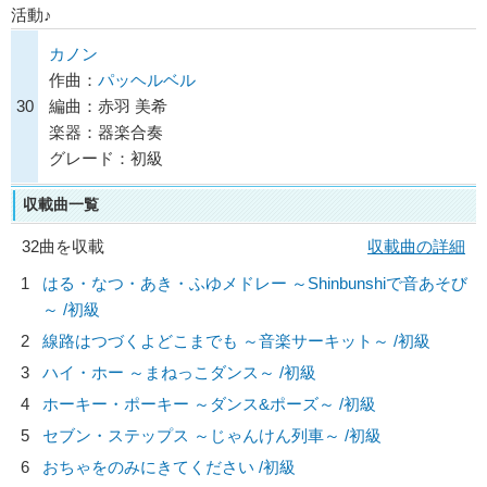
活動♪
カノン
作曲：
パッヘルベル
30
編曲：赤羽 美希
楽器：器楽合奏
グレード：初級
収載曲一覧
32曲を収載
収載曲の詳細
1
はる・なつ・あき・ふゆメドレー ～Shinbunshiで音あそび
～ /初級
2
線路はつづくよどこまでも ～音楽サーキット～ /初級
3
ハイ・ホー ～まねっこダンス～ /初級
4
ホーキー・ポーキー ～ダンス&ポーズ～ /初級
5
セブン・ステップス ～じゃんけん列車～ /初級
6
おちゃをのみにきてください /初級