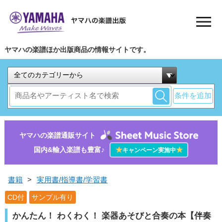
ヤマハの楽譜ほか出版商品の情報サイトです。
条件を追加
ヤマハの楽譜通販サイト
国内&輸入楽譜も豊富♪
★
★
キャンペーン実施中
書籍
>
実用書/指導書/学習書
CD付
サンプル有り
かんたん！ わくわく！ 楽器あそびと合奏の本【伴奏