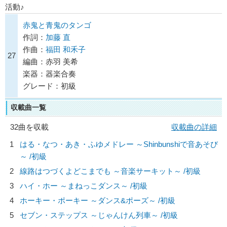
活動♪
赤鬼と青鬼のタンゴ
作詞：
加藤 直
作曲：
福田 和禾子
27
編曲：赤羽 美希
楽器：器楽合奏
グレード：初級
収載曲一覧
32曲を収載
収載曲の詳細
1
はる・なつ・あき・ふゆメドレー ～Shinbunshiで音あそび
～ /初級
2
線路はつづくよどこまでも ～音楽サーキット～ /初級
3
ハイ・ホー ～まねっこダンス～ /初級
4
ホーキー・ポーキー ～ダンス&ポーズ～ /初級
5
セブン・ステップス ～じゃんけん列車～ /初級