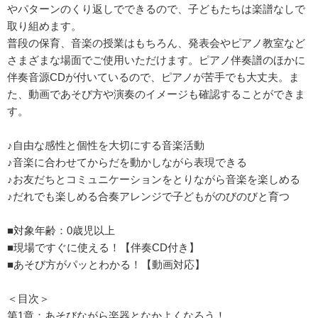
やパターンのくり返しでできるので、子どもたちは楽譜なしで
取り組めます。
普段の保育、音楽の授業はもちろん、発表会やピアノ教室など
さまざまな場面でご使用いただけます。ピアノ伴奏譜のほかに
伴奏音源CDが付いているので、ピアノが苦手でも大丈夫。ま
た、動画であそび方や演奏のイメージも確認することができま
す。
♪自由な感性と個性を大切にする音楽活動
♪音楽に合わせてからだを動かしながら表現できる
♪お友だちとコミュニケーションをとりながら音楽を楽しめる
♪だれでも楽しめる合奏アレンジで子どもがのびのびと育つ
■対象年齢：0歳児以上
■現場ですぐに使える！【伴奏CD付き】
■あそび方がパッとわかる！【動画対応】
＜目次＞
第1章：あそびながら楽器となかよくなろう！