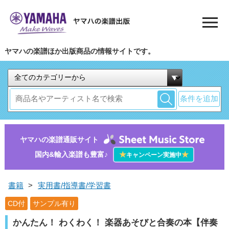
ヤマハの楽譜ほか出版商品の情報サイトです。
条件を追加
ヤマハの楽譜通販サイト
国内&輸入楽譜も豊富♪
★
★
キャンペーン実施中
書籍
>
実用書/指導書/学習書
CD付
サンプル有り
かんたん！ わくわく！ 楽器あそびと合奏の本【伴奏