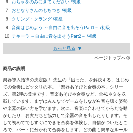
6
おちゃをのみにきてください /初級
7
おとなりさんのもちつき /初級
8
クリング・クラング /初級
9
音楽はじめよう ～自由に音を出そうPart1～ /初級
10
テキーラ ～自由に音を出そうPart2～ /初級
もっと見る
ページトップへ
商品の説明
楽器導入指導の決定版！ 先生の「困った」を解決する、はじめ
ての合奏にピッタリの本。「楽器あそびと合奏の本」シリー
ズ、第2弾の登場です。音楽あそびや合奏など、全41ネタを収
載しています。まずはみんなでゲームをしながら音を聴く姿勢
や楽器の扱い方を学びます。次に、音楽に合わせてからだを動
かしたり、お友だちと協力して楽器の音を出したりします。そ
して初めてでもすぐにできる合奏を体験し、自信がついたとこ
ろで、パートに分かれて合奏をします。どの曲も簡単なルール