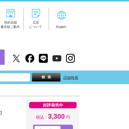
特約店様
広告
書店様ご案内
について
English
詳細検索
好評発売中
き】
3,300
税込：
円