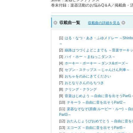
巻末付録：楽器活動のお悩みQ＆A／掲載曲・
収載曲一覧
収載曲の詳細を見る
[1]
はる・なつ・あき・ふゆメドレー ～Shinbu
～
[2]
線路はつづくよどこまでも ～音楽サーキ
[3]
ハイ・ホー ～まねっこダンス～
[4]
ホーキー・ポーキー ～ダンス&ポーズ～
[5]
セブン・ステップス ～じゃんけん列車～
[6]
おちゃをのみにきてください
[7]
おとなりさんのもちつき
[8]
クリング・クラング
[9]
音楽はじめよう ～自由に音を出そうPart1
[10]
テキーラ ～自由に音を出そうPart2～
[11]
楽器なぞなぞ(原曲:ルービー・ルー) ～
Part3～
[12]
おたんじょうびおめでとう ～自由に音を出そ
[13]
エコーズ ～自由に音を出そうPart5～