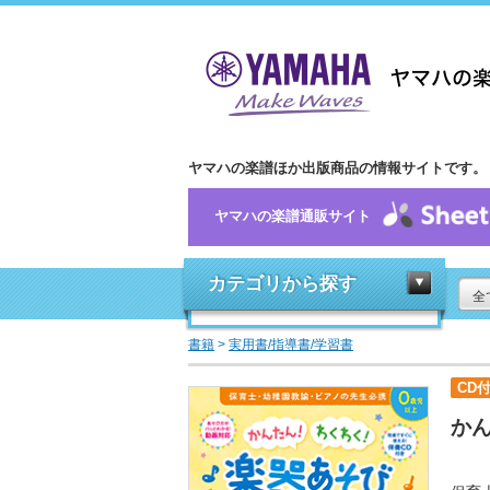
ヤマハの楽譜ほか出版商品の情報サイトです。
ヤマハの楽譜通販サイト
カテゴリから探す
全
書籍
>
実用書/指導書/学習書
CD
かん