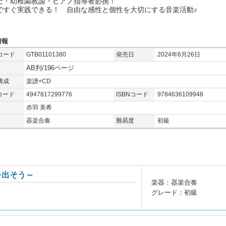
士・幼稚園教諭・ピアノ指導者必携！
ですぐ実践できる！ 自由な感性と個性を大切にする音楽活動♪
情報
コード
GTB01101380
発売日
2024年6月26日
AB判/196ページ
構成
楽譜+CD
コード
4947817299776
ISBNコード
9784636109948
赤羽 美希
器楽合奏
難易度
初級
を出そう～
楽器：器楽合奏
グレード：初級