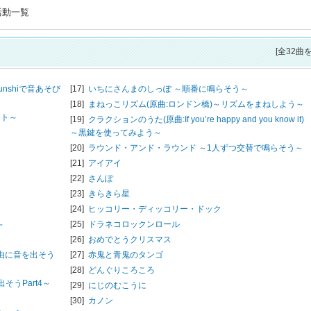
活動一覧
[全32曲
nshiで音あそび
[17]
いちにさんまのしっぽ ～順番に鳴らそう～
[18]
まねっこリズム(原曲:ロンドン橋)～リズムをまねしよう～
ット～
[19]
クラクションのうた(原曲:If you’re happy and you know it)
～黒鍵を使ってみよう～
[20]
ラウンド・アンド・ラウンド ～1人ずつ交替で鳴らそう～
[21]
アイアイ
[22]
さんぽ
[23]
きらきら星
[24]
ヒッコリー・ディッコリー・ドック
～
[25]
ドラネコロックンロール
[26]
おめでとうクリスマス
自由に音を出そう
[27]
赤鬼と青鬼のタンゴ
[28]
どんぐりころころ
うPart4～
[29]
にじのむこうに
[30]
カノン