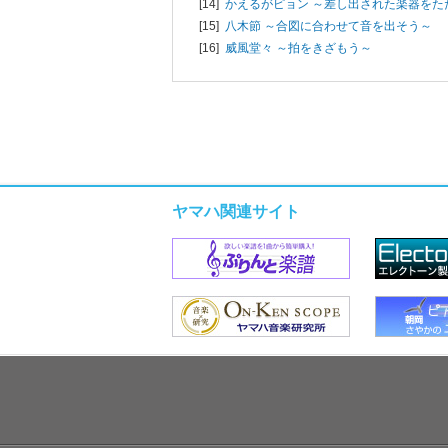
[14]
かえるがピョン ～差し出された楽器をた
[15]
八木節 ～合図に合わせて音を出そう～
[16]
威風堂々 ～拍をきざもう～
ヤマハ関連サイト