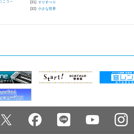
たこう～
[31]
そりすべり
[32]
小さな世界