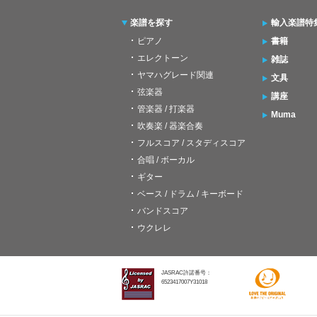
楽譜を探す
輸入楽譜特
ピアノ
書籍
エレクトーン
雑誌
ヤマハグレード関連
文具
弦楽器
講座
管楽器 / 打楽器
Muma
吹奏楽 / 器楽合奏
フルスコア / スタディスコア
合唱 / ボーカル
ギター
ベース / ドラム / キーボード
バンドスコア
ウクレレ
JASRAC許諾番号：
6523417007Y31018