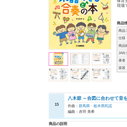
保育
現場
商品
商品
仕様
商品
JAN
著者
楽器
八木節 ～合図に合わせて音
15
作曲：
群馬県・栃木県民謡
編曲：赤羽 美希
商品の説明