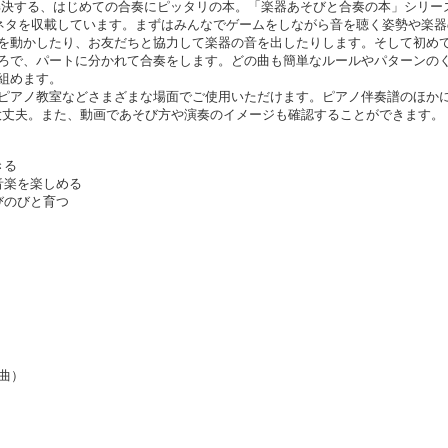
解決する、はじめての合奏にピッタリの本。「楽器あそびと合奏の本」シリー
1ネタを収載しています。まずはみんなでゲームをしながら音を聴く姿勢や楽器
を動かしたり、お友だちと協力して楽器の音を出したりします。そして初め
ろで、パートに分かれて合奏をします。どの曲も簡単なルールやパターンの
組めます。
ピアノ教室などさまざまな場面でご使用いただけます。ピアノ伴奏譜のほか
大丈夫。また、動画であそび方や演奏のイメージも確認することができます。
きる
音楽を楽しめる
びのびと育つ
曲）