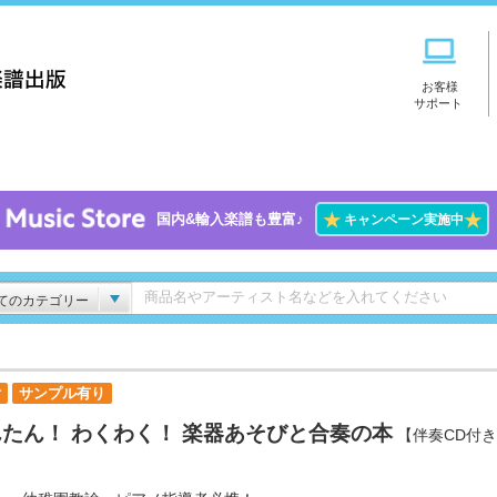
お客様
サポート
★
★
国内&輸入楽譜も豊富♪
キャンペーン実施中
てのカテゴリー
付
サンプル有り
たん！ わくわく！ 楽器あそびと合奏の本
【伴奏CD付