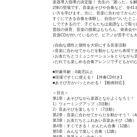
楽器導入指導の決定版！ 先生の「困った」を
2弾の登場です。音楽あそびや合奏など、全4
い方を学びます。次に、音楽に合わせてからだ
すぐにできる合奏を体験し、自信がついたとこ
しでできるので、子どもたちは楽譜なしで取り
普段の保育、音楽の授業はもちろん、発表会や
音源CDが付いているので、ピアノが苦手でも
♪自由な感性と個性を大切にする音楽活動
♪音楽に合わせてからだを動かしながら表現で
♪お友だちとコミュニケーションをとりながら
♪だれでも楽しめる合奏アレンジで子どもがの
■対象年齢：0歳児以上
■現場ですぐに使える！【伴奏CD付き】
■あそび方がパッとわかる！【動画対応】
＜目次＞
第1章：あそびながら楽器となかよくなろう！
1）ウォーミングアップ（3活動）
2）音あそびを楽しもう！（7活動）
第2章：音楽に合わせてからだを動かそう！（4
第3章：お友だちとふれあい音楽あそび（3曲）
第4章：すぐできる！ かんたん合奏（12曲）
第5章：みんなで楽しく合奏（12曲）
第6章：楽器とメンテナンス