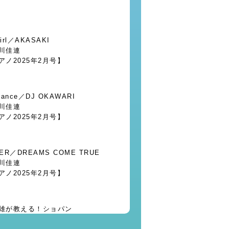
Girl／AKASAKI
川佳連
アノ2025年2月号】
 Dance／DJ OKAWARI
川佳連
アノ2025年2月号】
ER／DREAMS COME TRUE
川佳連
アノ2025年2月号】
雄が教える！ショパン
ン 第2番 Op.9-2」攻略法