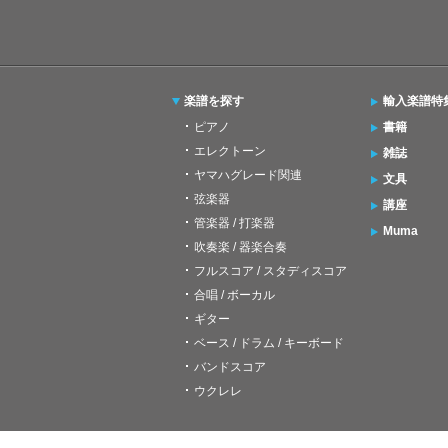
楽譜を探す
輸入楽譜特
ピアノ
書籍
エレクトーン
雑誌
ヤマハグレード関連
文具
弦楽器
講座
管楽器 / 打楽器
Muma
吹奏楽 / 器楽合奏
フルスコア / スタディスコア
合唱 / ボーカル
ギター
ベース / ドラム / キーボード
バンドスコア
ウクレレ