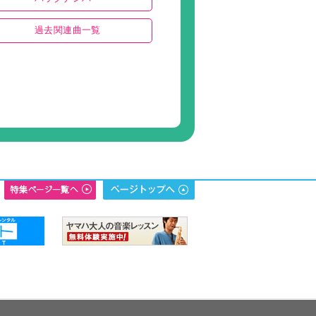
過去関連曲一覧
年度編曲オーディション 中級部門
 from ONE PIECE FILM
月刊ピアノ2023年9月号
合唱（プチジャズ） 月刊ピアノ
6月号
の神隠し(「ふたたび」/かてぃん
.) 月刊ピアノ2022年11月号
かてぃん編曲ver.) 月刊ピアノ
3月号