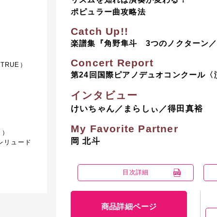
ポピュラー曲攻略法
切手のな
Catch Up!!
月刊ピアノ
楽譜集『角野隼斗 3つのノクターン／Hum
Concert Report
 TRUE）
第24回国際ピアノデュオコンクール〈
「202
第1位
インタビュー
）
花は咲く
けいちゃん／まらしぃ／得田真裕
My Favorite Partner
き）
2023
岡 北斗
プレリュード
位「ピア
章」
）
目次詳細
遠き山に
アノ202
商品詳細ページ