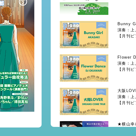
Bunny 
演奏：上
【月刊ピ
Flower
演奏：上
【月刊ピ
大阪LOV
演奏：上
【月刊ピ
!
★横山幸
「ノクター