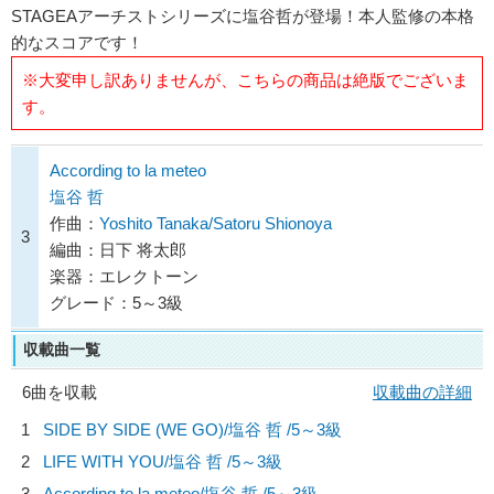
STAGEAアーチストシリーズに塩谷哲が登場！本人監修の本格
的なスコアです！
※大変申し訳ありませんが、こちらの商品は絶版でございま
す。
According to la meteo
塩谷 哲
作曲：
Yoshito Tanaka/Satoru Shionoya
3
編曲：日下 将太郎
楽器：エレクトーン
グレード：5～3級
収載曲一覧
6曲を収載
収載曲の詳細
1
SIDE BY SIDE (WE GO)/
塩谷 哲
/5～3級
2
LIFE WITH YOU/
塩谷 哲
/5～3級
3
According to la meteo/
塩谷 哲
/5～3級