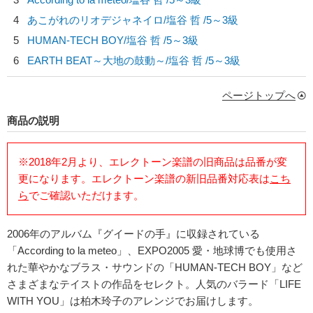
4
あこがれのリオデジャネイロ/
塩谷 哲
/5～3級
5
HUMAN-TECH BOY/
塩谷 哲
/5～3級
6
EARTH BEAT～大地の鼓動～/
塩谷 哲
/5～3級
ページトップへ
商品の説明
※2018年2月より、エレクトーン楽譜の旧商品は品番が変
更になります。エレクトーン楽譜の新旧品番対応表は
こち
ら
でご確認いただけます。
2006年のアルバム『グイードの手』に収録されている
「According to la meteo」、EXPO2005 愛・地球博でも使用さ
れた華やかなブラス・サウンドの「HUMAN-TECH BOY」など
さまざまなテイストの作品をセレクト。人気のバラード「LIFE
WITH YOU」は柏木玲子のアレンジでお届けします。