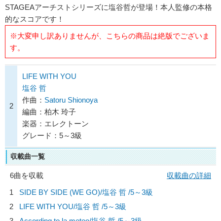
STAGEAアーチストシリーズに塩谷哲が登場！本人監修の本格
的なスコアです！
※大変申し訳ありませんが、こちらの商品は絶版でございま
す。
LIFE WITH YOU
塩谷 哲
作曲：
Satoru Shionoya
2
編曲：柏木 玲子
楽器：エレクトーン
グレード：5～3級
収載曲一覧
6曲を収載
収載曲の詳細
1
SIDE BY SIDE (WE GO)/
塩谷 哲
/5～3級
2
LIFE WITH YOU/
塩谷 哲
/5～3級
3
According to la meteo/
塩谷 哲
/5～3級