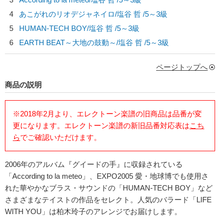
4
あこがれのリオデジャネイロ/
塩谷 哲
/5～3級
5
HUMAN-TECH BOY/
塩谷 哲
/5～3級
6
EARTH BEAT～大地の鼓動～/
塩谷 哲
/5～3級
ページトップへ
商品の説明
※2018年2月より、エレクトーン楽譜の旧商品は品番が変
更になります。エレクトーン楽譜の新旧品番対応表は
こち
ら
でご確認いただけます。
2006年のアルバム『グイードの手』に収録されている
「According to la meteo」、EXPO2005 愛・地球博でも使用さ
れた華やかなブラス・サウンドの「HUMAN-TECH BOY」など
さまざまなテイストの作品をセレクト。人気のバラード「LIFE
WITH YOU」は柏木玲子のアレンジでお届けします。