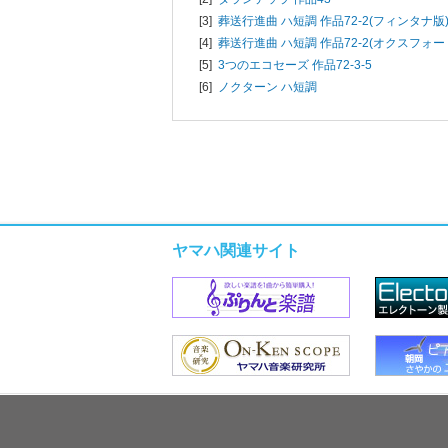
[3]
葬送行進曲 ハ短調 作品72-2(フィンタナ版
[4]
葬送行進曲 ハ短調 作品72-2(オクスフォー
[5]
3つのエコセーズ 作品72-3-5
[6]
ノクターン ハ短調
ヤマハ関連サイト