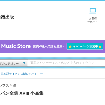
お客様
サポート
★
★
国内&輸入楽譜も豊富♪
キャンペーン実施中
てのカテゴリー
>
日本語ライセンス版レパートリー
レフスキ編
パン全集 XVIII 小品集