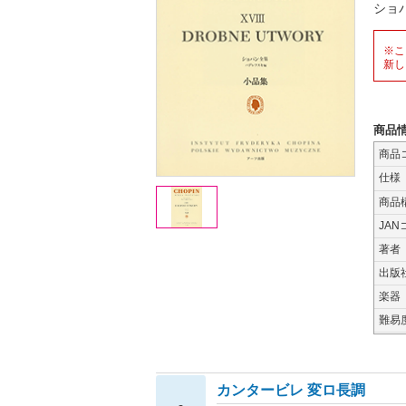
ショ
※こ
新し
商品
商品
仕様
商品
JAN
著者
出版
楽器
難易
カンタービレ 変ロ長調