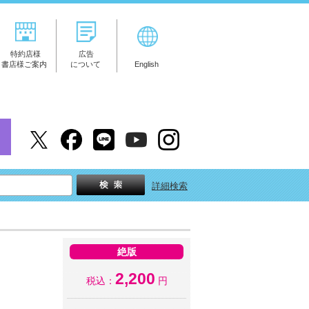
特約店様
広告
書店様ご案内
について
English
詳細検索
絶版
2,200
税込：
円