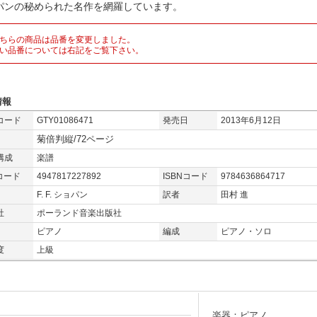
パンの秘められた名作を網羅しています。
ちらの商品は品番を変更しました。
い品番については右記をご覧下さい。
情報
コード
GTY01086471
発売日
2013年6月12日
菊倍判縦/72ページ
構成
楽譜
コード
4947817227892
ISBNコード
9784636864717
F. F. ショパン
訳者
田村 進
社
ポーランド音楽出版社
ピアノ
編成
ピアノ・ソロ
度
上級
楽器：ピアノ