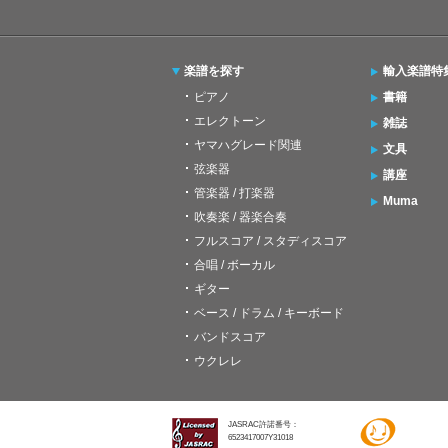
楽譜を探す
輸入楽譜特
ピアノ
書籍
エレクトーン
雑誌
ヤマハグレード関連
文具
弦楽器
講座
管楽器 / 打楽器
Muma
吹奏楽 / 器楽合奏
フルスコア / スタディスコア
合唱 / ボーカル
ギター
ベース / ドラム / キーボード
バンドスコア
ウクレレ
JASRAC許諾番号：
6523417007Y31018