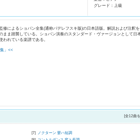
グレード：上級
監修によるショパン全集(通称パデレフスキ版)の日本語版。解説および注釈を
のまま踏襲している。ショパン演奏のスタンダード・ヴァージョンとして日
使われている楽譜である。
集」<<
[全12曲
[7]
ノクターン 嬰ハ短調
[8]
コントルダンス 変ト長調