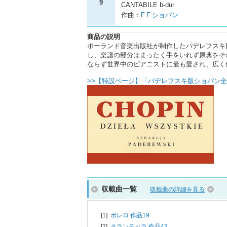
9
CANTABILE b-dur
作曲：
F.F.ショパン
商品の説明
ポーランド音楽出版社が制作したパデレフスキ
し、楽譜の部分はまったく手をいれず原典をそ
ならず世界中のピアニストに最も愛され、広く
>>【特設ページ】「パデレフスキ版ショパン全
収載曲一覧
収載曲の詳細を見る
[1]
ボレロ 作品19
[2]
タランテッラ 作品43