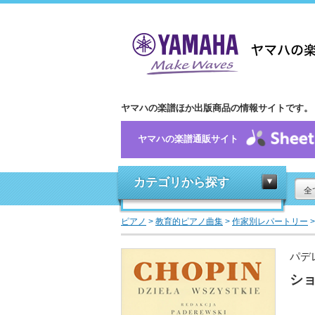
ヤマハの楽譜ほか出版商品の情報サイトです。
ヤマハの楽譜通販サイト
カテゴリから探す
全
ピアノ
>
教育的ピアノ曲集
>
作家別レパートリー
パデ
ショ