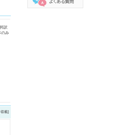
邦訳
本のみ
を収載]