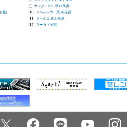
)
[9]
カンタービレ 変ロ長調
ド版)
[10]
アルバムの一葉 ホ長調
[11]
ラールゴ 変ホ長調
[12]
フーガ イ短調