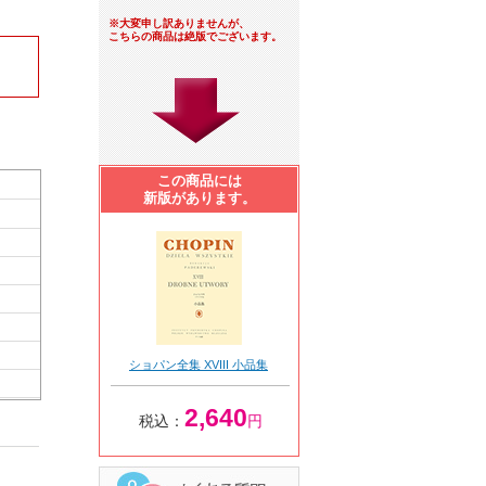
※大変申し訳ありませんが、
こちらの商品は絶版でございます。
この商品には
新版があります。
ショパン全集 XVIII 小品集
2,640
税込：
円