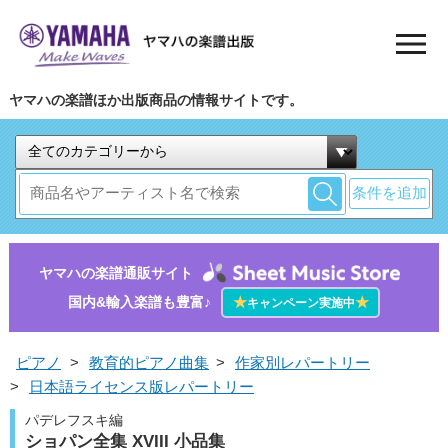
ヤマハの楽譜ほか出版商品の情報サイトです。
条件を追加
ヤマハの楽譜通販サイト
国内&輸入楽譜も豊富♪
★
★
キャンペーン実施中
ピアノ
>
教育的ピアノ曲集
>
作家別レパートリー
>
日本語ライセンス版レパートリー
パデレフスキ編
ショパン全集 XVIII 小品集