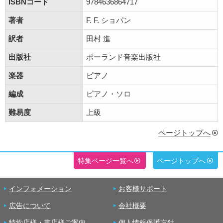
ISBNコード
9784636864717
著者
F. F. ショパン
訳者
田村 進
出版社
ポーランド音楽出版社
楽器
ピアノ
編成
ピアノ・ソロ
難易度
上級
ページトップへ
特集ページ一覧へ
ページトップへ
インフォメーション
お客様サポート
広告について
会社概要
特約店様・書店様ご案内
個人情報保護方針