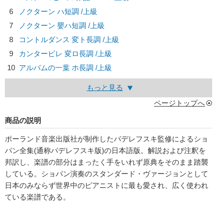
6
ノクターン ハ短調 /上級
7
ノクターン 嬰ハ短調 /上級
8
コントルダンス 変ト長調 /上級
9
カンタービレ 変ロ長調 /上級
10
アルバムの一葉 ホ長調 /上級
もっと見る
ページトップへ
商品の説明
ポーランド音楽出版社が制作したパデレフスキ監修によるショ
パン全集(通称パデレフスキ版)の日本語版。解説および注釈を
邦訳し、楽譜の部分はまったく手をいれず原典をそのまま踏襲
している。ショパン演奏のスタンダード・ヴァージョンとして
日本のみならず世界中のピアニストに最も愛され、広く使われ
ている楽譜である。