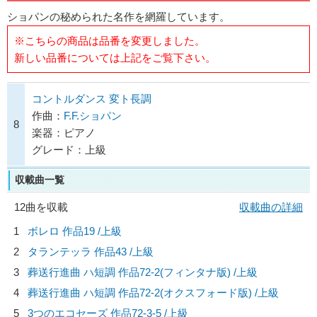
ショパンの秘められた名作を網羅しています。
※こちらの商品は品番を変更しました。
新しい品番については上記をご覧下さい。
コントルダンス 変ト長調
作曲：
F.F.ショパン
8
楽器：ピアノ
グレード：上級
収載曲一覧
12曲を収載
収載曲の詳細
1
ボレロ 作品19 /上級
2
タランテッラ 作品43 /上級
3
葬送行進曲 ハ短調 作品72-2(フィンタナ版) /上級
4
葬送行進曲 ハ短調 作品72-2(オクスフォード版) /上級
5
3つのエコセーズ 作品72-3-5 /上級