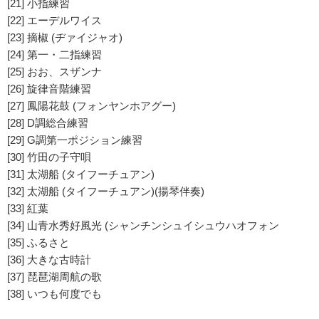
[21] 小指練習
[22] エーデルワイス
[23] 摘椒 (ヂァイジャオ)
[24] 第一・二指練習
[25] おお、スザンナ
[26] 旋律音階練習
[27] 鳳陽花鼓 (フォンヤンホアグー)
[28] D調総合練習
[29] G調第一ポジション練習
[30] 竹田の子守唄
[31] 太湖船 (タイフーチュアン)
[32] 太湖船 (タイフーチュアン)(揚琴伴奏)
[33] 紅葉
[34] 山青水秀好風光 (シャンチンシュイシュウハオフォン
[35] ふるさと
[36] 大きな古時計
[37] 琵琶湖周航の歌
[38] いつも何度でも