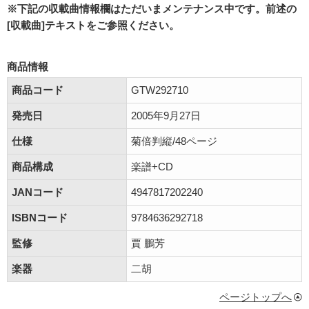
※下記の収載曲情報欄はただいまメンテナンス中です。前述の
[収載曲]テキストをご参照ください。
商品情報
商品コード
GTW292710
発売日
2005年9月27日
仕様
菊倍判縦/48ページ
商品構成
楽譜+CD
JANコード
4947817202240
ISBNコード
9784636292718
監修
賈 鵬芳
楽器
二胡
ページトップへ