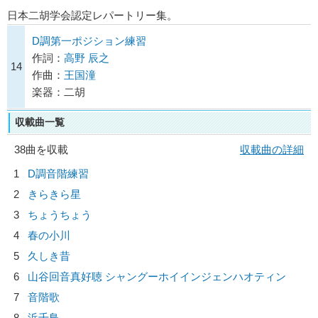
日本二胡学会認定レパートリー集。
D調第一ポジション練習
作詞：
高野 辰之
14
作曲：
王国潼
楽器：二胡
収載曲一覧
38曲を収載
収載曲の詳細
1
D調音階練習
2
きらきら星
3
ちょうちょう
4
春の小川
5
久しき昔
6
山谷回音真好聴 シャングーホイインジェンハオティン
7
音階歌
8
浜千鳥