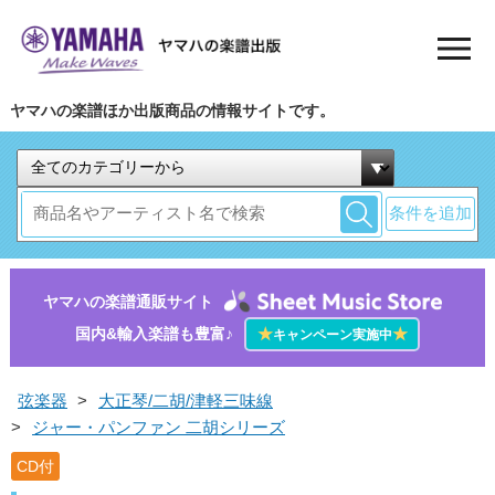
ヤマハの楽譜ほか出版商品の情報サイトです。
条件を追加
ヤマハの楽譜通販サイト
国内&輸入楽譜も豊富♪
★
★
キャンペーン実施中
弦楽器
>
大正琴/二胡/津軽三味線
>
ジャー・パンファン 二胡シリーズ
CD付