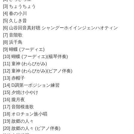
[3] ちょうちょう
[4] 春の小川
[5] 久しき昔
[6] 山谷回音真好聴 シャングーホイインジェンハオティン
[7] 音階歌
[8] 浜千鳥
[9] 蝴蝶 (フーディエ)
[10] 蝴蝶 (フーディエ)(楊琴伴奏)
[11] 童神 (わらびがみ)
[12] 童神 (わらびがみ)(ピアノ伴奏)
[13] 赤帽子
[14] D調第一ポジション練習
[15] 夕焼け小やけ
[16] 朧月夜
[17] 音階模進歌
[18] オロチョン族小唱
[19] 故郷の人々
[20] 故郷の人々 (ピアノ伴奏)