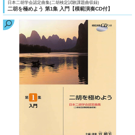
日本二胡学会認定曲集(二胡検定試験課題曲収録)
二胡を極めよう 第1集 入門【模範演奏CD付】