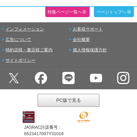
特集ページ一覧へ
ページトップへ
インフォメーション
お客様サポート
広告について
会社概要
特約店様・書店様ご案内
個人情報保護方針
サイトポリシー
PC版で見る
JASRAC許諾番号：
6523417007Y31018