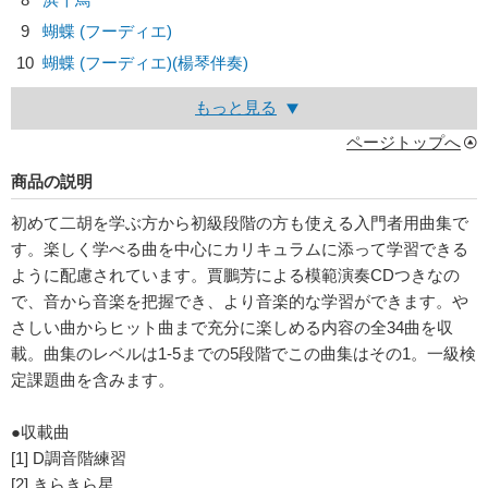
9
蝴蝶 (フーディエ)
10
蝴蝶 (フーディエ)(楊琴伴奏)
もっと見る
ページトップへ
商品の説明
初めて二胡を学ぶ方から初級段階の方も使える入門者用曲集で
す。楽しく学べる曲を中心にカリキュラムに添って学習できる
ように配慮されています。賈鵬芳による模範演奏CDつきなの
で、音から音楽を把握でき、より音楽的な学習ができます。や
さしい曲からヒット曲まで充分に楽しめる内容の全34曲を収
載。曲集のレベルは1-5までの5段階でこの曲集はその1。一級検
定課題曲を含みます。
●収載曲
[1] D調音階練習
[2] きらきら星