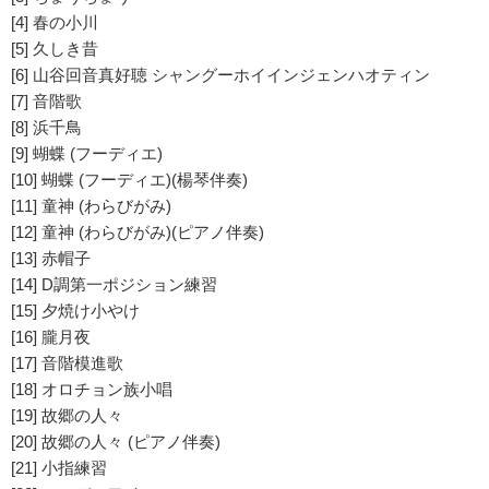
[4] 春の小川
[5] 久しき昔
[6] 山谷回音真好聴 シャングーホイインジェンハオティン
[7] 音階歌
[8] 浜千鳥
[9] 蝴蝶 (フーディエ)
[10] 蝴蝶 (フーディエ)(楊琴伴奏)
[11] 童神 (わらびがみ)
[12] 童神 (わらびがみ)(ピアノ伴奏)
[13] 赤帽子
[14] D調第一ポジション練習
[15] 夕焼け小やけ
[16] 朧月夜
[17] 音階模進歌
[18] オロチョン族小唱
[19] 故郷の人々
[20] 故郷の人々 (ピアノ伴奏)
[21] 小指練習