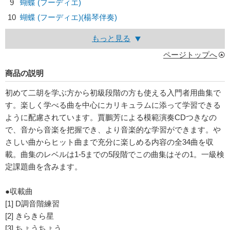
9
蝴蝶 (フーディエ)
10
蝴蝶 (フーディエ)(楊琴伴奏)
もっと見る
ページトップへ
商品の説明
初めて二胡を学ぶ方から初級段階の方も使える入門者用曲集で
す。楽しく学べる曲を中心にカリキュラムに添って学習できる
ように配慮されています。賈鵬芳による模範演奏CDつきなの
で、音から音楽を把握でき、より音楽的な学習ができます。や
さしい曲からヒット曲まで充分に楽しめる内容の全34曲を収
載。曲集のレベルは1-5までの5段階でこの曲集はその1。一級検
定課題曲を含みます。
●収載曲
[1] D調音階練習
[2] きらきら星
[3] ちょうちょう