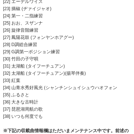
[22] エーデルワイス
[23] 摘椒 (ヂァイジャオ)
[24] 第一・二指練習
[25] おお、スザンナ
[26] 旋律音階練習
[27] 鳳陽花鼓 (フォンヤンホアグー)
[28] D調総合練習
[29] G調第一ポジション練習
[30] 竹田の子守唄
[31] 太湖船 (タイフーチュアン)
[32] 太湖船 (タイフーチュアン)(揚琴伴奏)
[33] 紅葉
[34] 山青水秀好風光 (シャンチンシュイシュウハオフォン
[35] ふるさと
[36] 大きな古時計
[37] 琵琶湖周航の歌
[38] いつも何度でも
※下記の収載曲情報欄はただいまメンテナンス中です。前述の