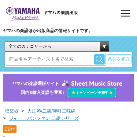
ヤマハの楽譜ほか出版商品の情報サイトです。
条件を追加
ヤマハの楽譜通販サイト
国内&輸入楽譜も豊富♪
★
★
キャンペーン実施中
弦楽器
>
大正琴/二胡/津軽三味線
>
ジャー・パンファン 二胡シリーズ
CD付