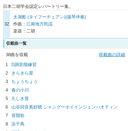
日本二胡学会認定レパートリー集。
太湖船 (タイフーチュアン)(揚琴伴奏)
32
作曲：
江南地方民謡
楽器：二胡
収載曲一覧
38曲を収載
収載曲の詳細
1
D調音階練習
2
きらきら星
3
ちょうちょう
4
春の小川
5
久しき昔
6
山谷回音真好聴 シャングーホイインジェンハオティン
7
音階歌
8
浜千鳥