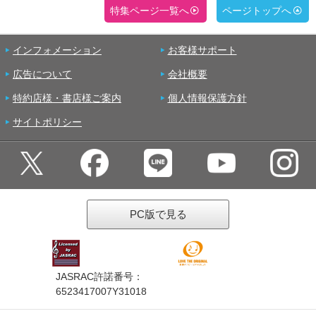
特集ページ一覧へ
ページトップへ
インフォメーション
お客様サポート
広告について
会社概要
特約店様・書店様ご案内
個人情報保護方針
サイトポリシー
PC版で見る
JASRAC許諾番号：
6523417007Y31018