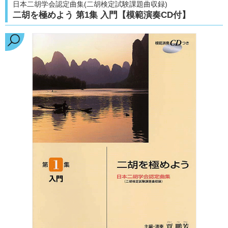
日本二胡学会認定曲集(二胡検定試験課題曲収録)
二胡を極めよう 第1集 入門【模範演奏CD付】