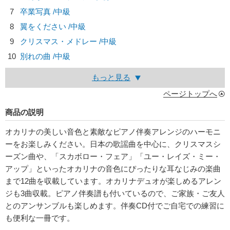
7
卒業写真 /中級
8
翼をください /中級
9
クリスマス・メドレー /中級
10
別れの曲 /中級
もっと見る
ページトップへ
商品の説明
オカリナの美しい音色と素敵なピアノ伴奏アレンジのハーモニ
ーをお楽しみください。日本の歌謡曲を中心に、クリスマスシ
ーズン曲や、「スカボロー・フェア」「ユー・レイズ・ミー・
アップ」といったオカリナの音色にぴったりな耳なじみの楽曲
まで12曲を収載しています。オカリナデュオが楽しめるアレン
ジも3曲収載。ピアノ伴奏譜も付いているので、ご家族・ご友人
とのアンサンブルも楽しめます。伴奏CD付でご自宅での練習に
も便利な一冊です。