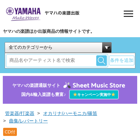
ヤマハの楽譜ほか出版商品の情報サイトです。
条件を追加
ヤマハの楽譜通販サイト
国内&輸入楽譜も豊富♪
★
★
キャンペーン実施中
管楽器/打楽器
>
オカリナ/ハーモニカ/篠笛
>
曲集/レパートリー
CD付