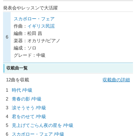
発表会やレッスンで大活躍
スカボロー・フェア
作曲：
イギリス民謡
編曲：松田 昌
6
楽器：オカリナ/ピアノ
編成：ソロ
グレード：中級
収載曲一覧
12曲を収載
収載曲の詳細
1
時代 /中級
2
青春の影 /中級
3
涙そうそう /中級
4
君をのせて /中級
5
見上げてごらん夜の星を /中級
6
スカボロー・フェア /中級