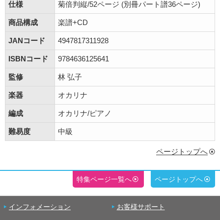
仕様
菊倍判縦/52ページ (別冊パート譜36ページ)
商品構成
楽譜+CD
JANコード
4947817311928
ISBNコード
9784636125641
監修
林 弘子
楽器
オカリナ
編成
オカリナ/ピアノ
難易度
中級
ページトップへ
特集ページ一覧へ
ページトップへ
インフォメーション
お客様サポート