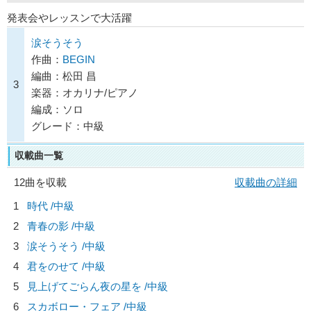
発表会やレッスンで大活躍
涙そうそう
作曲：
BEGIN
編曲：松田 昌
3
楽器：オカリナ/ピアノ
編成：ソロ
グレード：中級
収載曲一覧
12曲を収載
収載曲の詳細
1
時代 /中級
2
青春の影 /中級
3
涙そうそう /中級
4
君をのせて /中級
5
見上げてごらん夜の星を /中級
6
スカボロー・フェア /中級