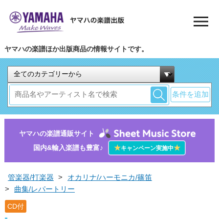
ヤマハの楽譜ほか出版商品の情報サイトです。
条件を追加
ヤマハの楽譜通販サイト
国内&輸入楽譜も豊富♪
★
★
キャンペーン実施中
管楽器/打楽器
>
オカリナ/ハーモニカ/篠笛
>
曲集/レパートリー
CD付