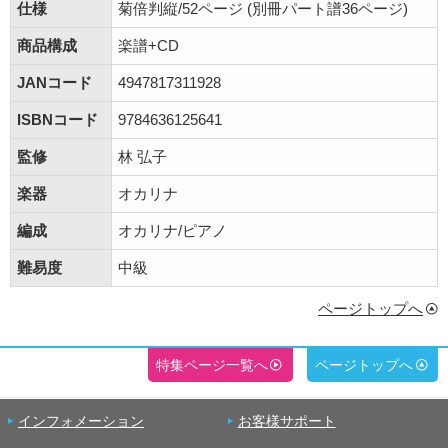
仕様
菊倍判縦/52ページ (別冊パート譜36ページ)
商品構成
楽譜+CD
JANコード
4947817311928
ISBNコード
9784636125641
監修
林 弘子
楽器
オカリナ
編成
オカリナ/ピアノ
難易度
中級
ページトップへ
特集ページ一覧へ
ページトップへ
インフォメーション
お客様サポート