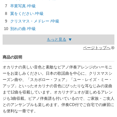
7
卒業写真 /中級
8
翼をください /中級
9
クリスマス・メドレー /中級
10
別れの曲 /中級
もっと見る
ページトップへ
商品の説明
オカリナの美しい音色と素敵なピアノ伴奏アレンジのハーモニ
ーをお楽しみください。日本の歌謡曲を中心に、クリスマスシ
ーズン曲や、「スカボロー・フェア」「ユー・レイズ・ミー・
アップ」といったオカリナの音色にぴったりな耳なじみの楽曲
まで12曲を収載しています。オカリナデュオが楽しめるアレン
ジも3曲収載。ピアノ伴奏譜も付いているので、ご家族・ご友人
とのアンサンブルも楽しめます。伴奏CD付でご自宅での練習に
も便利な一冊です。