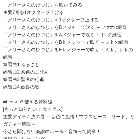
「メリーさんのひつじ」を吹いてみる
主要7音を1オクターブ上げる
「メリーさんのひつじ」を1オクターブ上げる
「メリーさんのひつじ」をDメジャーで吹く ～ファ#の練習
「メリーさんのひつじ」をAメジャーで吹く ～ド#の練習
「メリーさんのひつじ」をB♭メジャーで吹く ～シ♭の練習
「メリーさんのひつじ」をE♭メジャーで吹く ～ミ♭、シ♭の
練習
練習曲1 ふるさと
練習曲2 茶色のこびん
練習曲3 聖者の行進
練習曲4 歓喜の歌
■Lesson3 使える資料編
[もっと知りたい！ サックス]
主要アイテム虎の巻 ～音色に直結！マウスピース、リード、リ
ガチャー解説～
今さら聞けない楽譜のルール～音符って簡単！
毎日のトレーニング