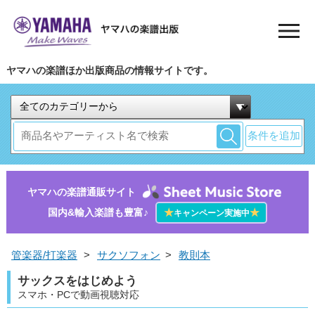
ヤマハの楽譜ほか出版商品の情報サイトです。
条件を追加
ヤマハの楽譜通販サイト
国内&輸入楽譜も豊富♪
★
★
キャンペーン実施中
管楽器/打楽器
>
サクソフォン
>
教則本
サックスをはじめよう
スマホ・PCで動画視聴対応