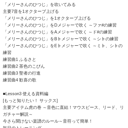
「メリーさんのひつじ」を吹いてみる
主要7音を1オクターブ上げる
「メリーさんのひつじ」を1オクターブ上げる
「メリーさんのひつじ」をDメジャーで吹く ～ファ#の練習
「メリーさんのひつじ」をAメジャーで吹く ～ド#の練習
「メリーさんのひつじ」をB♭メジャーで吹く ～シ♭の練習
「メリーさんのひつじ」をE♭メジャーで吹く ～ミ♭、シ♭の
練習
練習曲1 ふるさと
練習曲2 茶色のこびん
練習曲3 聖者の行進
練習曲4 歓喜の歌
■Lesson3 使える資料編
[もっと知りたい！ サックス]
主要アイテム虎の巻 ～音色に直結！マウスピース、リード、リ
ガチャー解説～
今さら聞けない楽譜のルール～音符って簡単！
毎日のトレーニング