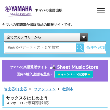
ヤマハの楽譜ほか出版商品の情報サイトです。
条件を追加
ヤマハの楽譜通販サイト
国内&輸入楽譜も豊富♪
★
★
キャンペーン実施中
管楽器/打楽器
>
サクソフォン
>
教則本
サックスをはじめよう
スマホ・PCで動画視聴対応