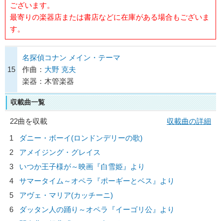
ございます。
最寄りの楽器店または書店などに在庫がある場合もございま
す。
名探偵コナン メイン・テーマ
15
作曲：
大野 克夫
楽器：木管楽器
収載曲一覧
22曲を収載
収載曲の詳細
1
ダニー・ボーイ(ロンドンデリーの歌)
2
アメイジング・グレイス
3
いつか王子様が～映画『白雪姫』より
4
サマータイム～オペラ『ポーギーとベス』より
5
アヴェ・マリア(カッチーニ)
6
ダッタン人の踊り～オペラ『イーゴリ公』より