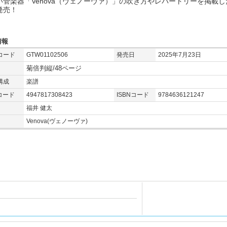
い管楽器「Venova（ヴェノーヴァ）」の吹き方やレパートリーを掲載し
発売！
情報
コード
GTW01102506
発売日
2025年7月23日
菊倍判縦/48ページ
構成
楽譜
コード
4947817308423
ISBNコード
9784636121247
福井 健太
Venova(ヴェノーヴァ)