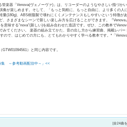
れる管楽器「Venova(ヴェノーヴァ)」は、リコーダーのようなやさしい指づか
演奏が楽しめます。そして、「もっと気軽に、もっと自由に、より多くの人
量(180g)、ABS樹脂製で壊れにくくメンテナンスもしやすいという特徴が
、さまざまなシーンで新しい楽しみ方を広げることができます。『Venova
い"を意味する"nova"(新しい)を組み合わせた造語です。ぜひ、この教本でVeno
でみてください。 楽器の組み立てかた、音の出し方から練習曲、掲載レパー
来ますので、はじめての方にも、とてもわかりやすく学べる教本です。*「Venov
GTW01094561）と同じ内容です。
）特集 ～参考動画配信中～」<<
[全24曲