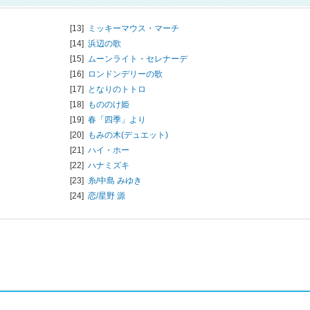
[13]
ミッキーマウス・マーチ
[14]
浜辺の歌
[15]
ムーンライト・セレナーデ
[16]
ロンドンデリーの歌
[17]
となりのトトロ
[18]
もののけ姫
[19]
春「四季」より
[20]
もみの木(デュエット)
[21]
ハイ・ホー
[22]
ハナミズキ
[23]
糸/
中島 みゆき
[24]
恋/
星野 源