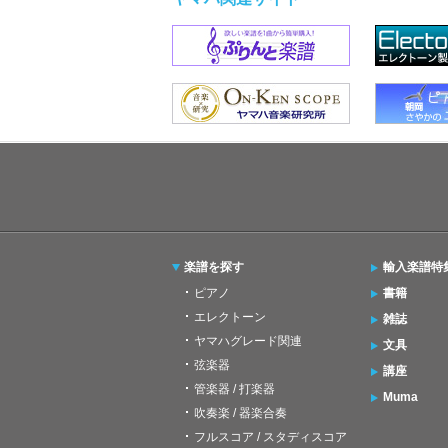
楽譜を探す
輸入楽譜特
ピアノ
書籍
エレクトーン
雑誌
ヤマハグレード関連
文具
弦楽器
講座
管楽器 / 打楽器
Muma
吹奏楽 / 器楽合奏
フルスコア / スタディスコア