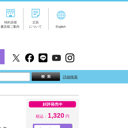
特約店様
広告
書店様ご案内
について
English
詳細検索
好評発売中
1,320
税込：
円