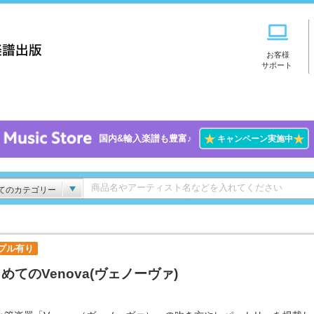
お客様
サポート
★
★
国内&輸入楽譜も豊富♪
キャンペーン実施中
てのカテゴリー
プル有り
めてのVenova(ヴェノーヴァ)