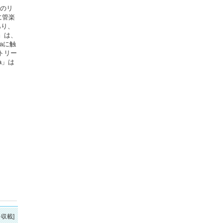
いのリ
に管楽
あり、
』は、
vaに触
トリー
a」は
を収載]