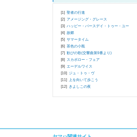
[1]
聖者の行進
[2]
アメージング・グレース
[3]
ハッピー・バースデイ・トゥー・ユー
[4]
故郷
[5]
サマータイム
[6]
茶色の小瓶
[7]
歓びの歌(交響曲第9番より)
[8]
スカボロー・フェア
[9]
エーデルワイス
[10]
ジュ・トゥ・ヴ
[11]
上を向いて歩こう
[12]
きよしこの夜
ヤマハ関連サイト