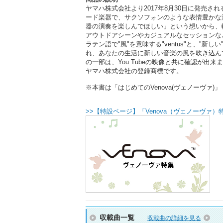
ヤマハ株式会社より2017年8月30日に発売さ
ード楽器で、サクソフォンのような表情豊かな
器の演奏を楽しんでほしい」という想いから、軽
アウトドアシーンやカジュアルなセッションなど
ラテン語で"風"を意味する"ventus"と、"新し
れ、あなたの生活に新しい音楽の風を吹き込ん
の一部は、You Tubeの映像と共に確認が出
ヤマハ株式会社の登録商標です。
※本書は「はじめてのVenova(ヴェノーヴァ)」（
>>【特設ページ】「Venova（ヴェノーヴァ
収載曲一覧
収載曲の詳細を見る