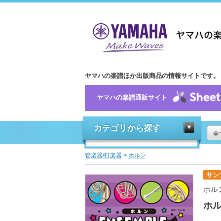
ヤマハの楽譜ほか出版商品の情報サイトです。
ヤマハの楽譜通販サイト
カテゴリから探す
全
管楽器/打楽器
>
ホルン
サン
ホル
ホル