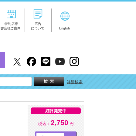
特約店様
広告
書店様ご案内
について
English
詳細検索
好評発売中
2,750
税込：
円