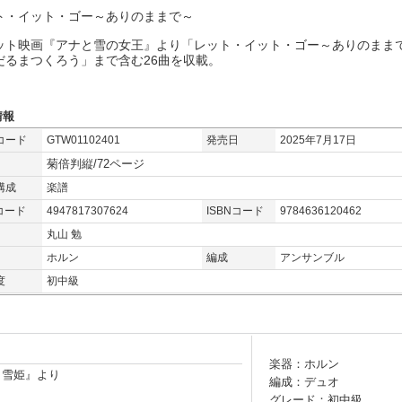
ト・イット・ゴー～ありのままで～
ット映画『アナと雪の女王』より「レット・イット・ゴー～ありのまま
だるまつくろう」まで含む26曲を収載。
情報
コード
GTW01102401
発売日
2025年7月17日
菊倍判縦/72ページ
構成
楽譜
コード
4947817307624
ISBNコード
9784636120462
丸山 勉
ホルン
編成
アンサンブル
度
初中級
楽器：ホルン
e/『白雪姫』より
編成：デュオ
グレード：初中級