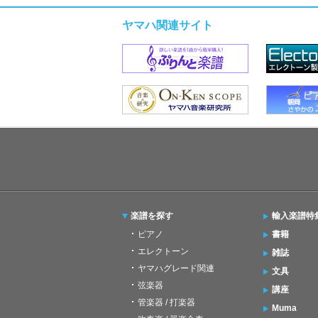
ヤマハ関連サイト
楽譜を探す
輸入楽譜特
ピアノ
書籍
エレクトーン
雑誌
ヤマハグレード関連
文具
弦楽器
講座
管楽器 / 打楽器
Muma