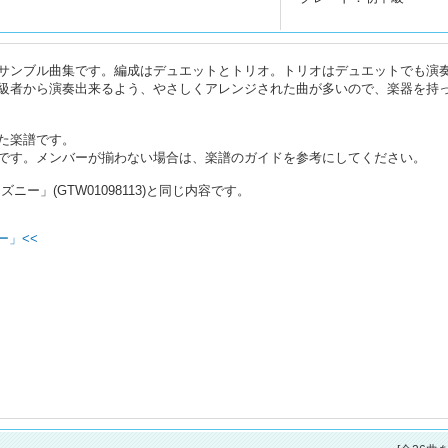
サンブル曲集です。編成はデュエットとトリオ。トリオはデュエットでも演
級者から演奏出来るよう、やさしくアレンジされた曲が多いので、楽器を持
た楽譜です。
です。メンバーが揃わない場合は、楽譜のガイドを参考にしてください。
ニー」(GTW01098113)と同じ内容です。
ー」<<