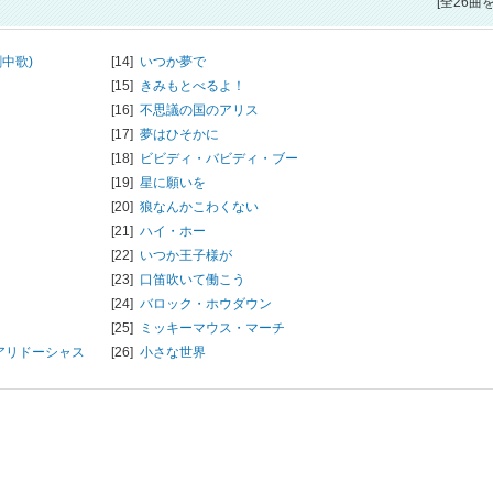
[全26曲
中歌)
[14]
いつか夢で
[15]
きみもとべるよ！
[16]
不思議の国のアリス
[17]
夢はひそかに
[18]
ビビディ・バビディ・ブー
[19]
星に願いを
[20]
狼なんかこわくない
[21]
ハイ・ホー
[22]
いつか王子様が
[23]
口笛吹いて働こう
[24]
バロック・ホウダウン
[25]
ミッキーマウス・マーチ
アリドーシャス
[26]
小さな世界