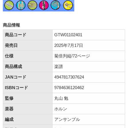
商品情報
商品コード
GTW01102401
発売日
2025年7月17日
仕様
菊倍判縦/72ページ
商品構成
楽譜
JANコード
4947817307624
ISBNコード
9784636120462
監修
丸山 勉
楽器
ホルン
編成
アンサンブル