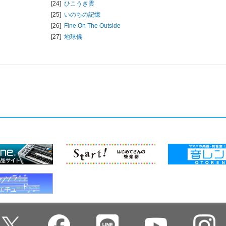
[24]
ひこうき雲
[25]
いのちの記憶
[26]
Fine On The Outside
[27]
地球儀