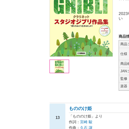
20
い
商品
商品
仕様
商品
JAN
監修
楽器
もののけ姫
「もののけ姫」より
13
作詞：
宮崎 駿
作曲：
久石 譲