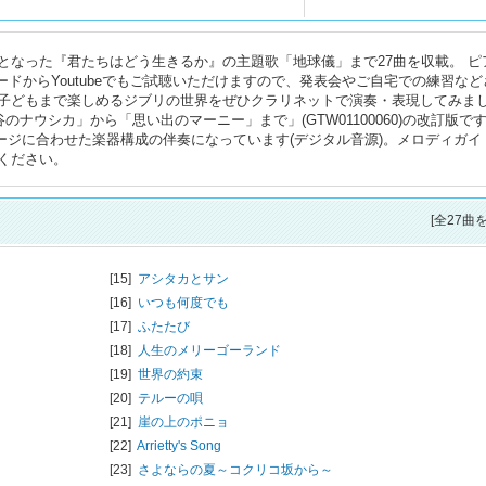
となった『君たちはどう生きるか』の主題歌「地球儀」まで27曲を収載。 ピ
ードからYoutubeでもご試聴いただけますので、発表会やご自宅での練習など
子どもまで楽しめるジブリの世界をぜひクラリネットで演奏・表現してみま
のナウシカ」から「思い出のマーニー」まで」(GTW01100060)の改訂版で
ージに合わせた楽器構成の伴奏になっています(デジタル音源)。メロディガイ
ください。
[全27曲
[15]
アシタカとサン
[16]
いつも何度でも
[17]
ふたたび
[18]
人生のメリーゴーランド
[19]
世界の約束
[20]
テルーの唄
[21]
崖の上のポニョ
[22]
Arrietty's Song
[23]
さよならの夏～コクリコ坂から～