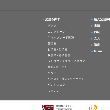
楽譜を探す
輸入楽譜特
ピアノ
書籍
エレクトーン
雑誌
ヤマハグレード関連
文具
弦楽器
講座
管楽器 / 打楽器
Muma
吹奏楽 / 器楽合奏
フルスコア / スタディスコア
合唱 / ボーカル
ギター
ベース / ドラム / キーボード
バンドスコア
ウクレレ
JASRAC許諾番号：
6523417007Y31018