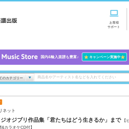
お客様
サポート
★
★
国内&輸入楽譜も豊富♪
キャンペーン実施中
てのカテゴリー
付
リネット
タジオジブリ作品集「君たちはどう生きるか」まで
【
譜&カラオケCD付】