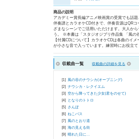
商品の説明
アカデミー賞長編アニメ映画賞の受賞でも話題
伴奏譜とカラオケCD付きで、伴奏音源はQRコ
ざまなシーンでご活用いただけます。大人から
う。 ※本書は「スタジオジブリ作品集 「風の谷
【付属CDについて】カラオケCDは各曲のイメ
が小さな音で入っています。練習時にお役立て
収載曲一覧
収載曲の詳細を見る
[1]
風の谷のナウシカ(オープニング)
[2]
ナウシカ・レクイエム
[3]
空から降ってきた少女(君をのせて)
[4]
となりのトトロ
[5]
さんぽ
[6]
ねこバス
[7]
風のとおり道
[8]
海の見える街
[9]
晴れた日に…