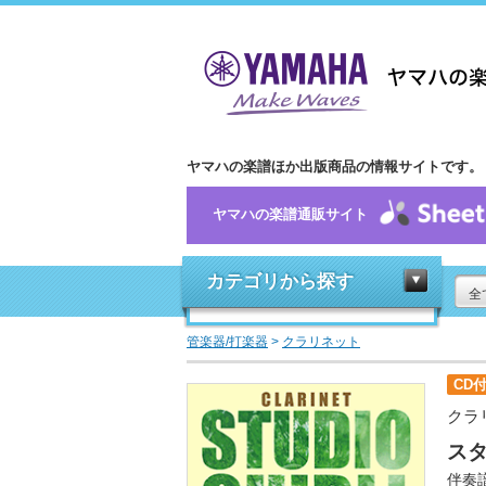
ヤマハの楽譜ほか出版商品の情報サイトです。
ヤマハの楽譜通販サイト
カテゴリから探す
全
管楽器/打楽器
>
クラリネット
CD
クラ
ス
伴奏