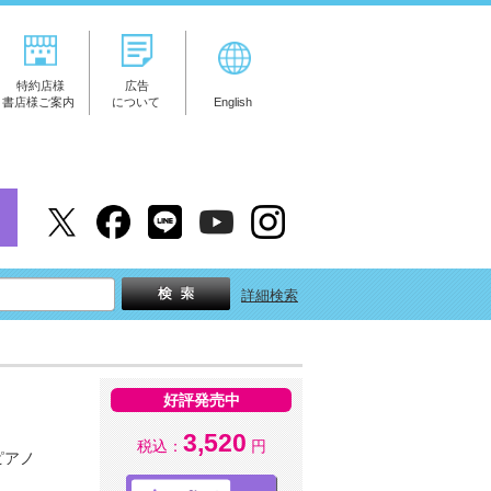
特約店様
広告
書店様ご案内
について
English
詳細検索
好評発売中
3,520
税込：
円
ピアノ