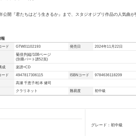
23年公開『君たちはどう生きるか』まで、スタジオジブリ作品の人気曲が
情報
コード
GTW01102193
発売日
2024年11月22日
菊倍判縦/108ページ
(別冊パート譜52頁)
構成
楽譜+CD
コード
4947817306115
ISBNコード
9784636118209
高瀬 千恵子/松本 健司
クラリネット
難易度
初中級
グレード：初中級