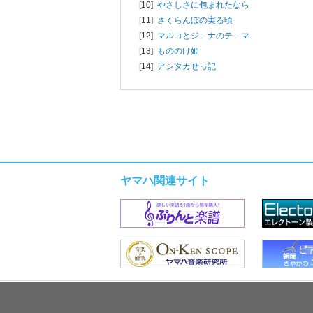
[10]
やさしさに包まれたなら
[11]
さくらんぼの実る頃
[12]
マルコとジ－ナのテ－マ
[13]
もののけ姫
[14]
アシタカせっ記
ヤマハ関連サイト