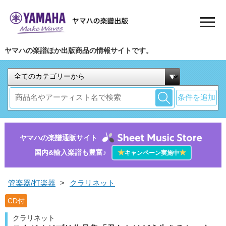
ヤマハの楽譜ほか出版商品の情報サイトです。
条件を追加
ヤマハの楽譜通販サイト
国内&輸入楽譜も豊富♪
★
★
キャンペーン実施中
管楽器/打楽器
>
クラリネット
CD付
クラリネット