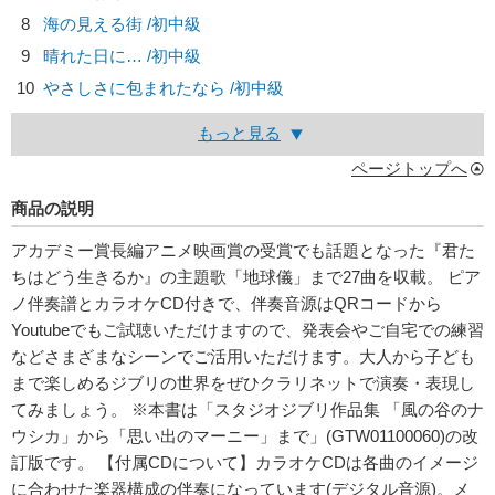
8
海の見える街 /初中級
9
晴れた日に… /初中級
10
やさしさに包まれたなら /初中級
もっと見る
ページトップへ
商品の説明
アカデミー賞長編アニメ映画賞の受賞でも話題となった『君た
ちはどう生きるか』の主題歌「地球儀」まで27曲を収載。 ピア
ノ伴奏譜とカラオケCD付きで、伴奏音源はQRコードから
Youtubeでもご試聴いただけますので、発表会やご自宅での練習
などさまざまなシーンでご活用いただけます。大人から子ども
まで楽しめるジブリの世界をぜひクラリネットで演奏・表現し
てみましょう。 ※本書は「スタジオジブリ作品集 「風の谷のナ
ウシカ」から「思い出のマーニー」まで」(GTW01100060)の改
訂版です。 【付属CDについて】カラオケCDは各曲のイメージ
に合わせた楽器構成の伴奏になっています(デジタル音源)。メ