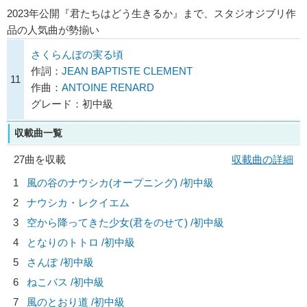
2023年公開『君たちはどう生きるか』まで、スタジオジブリ作
品の人気曲が勢揃い
さくらんぼの実る頃
作詞：
JEAN BAPTISTE CLEMENT
11
作曲：
ANTOINE RENARD
グレード：初中級
収載曲一覧
27曲を収載
収載曲の詳細
1
風の谷のナウシカ(オープニング) /初中級
2
ナウシカ・レクイエム
3
空から降ってきた少女(君をのせて) /初中級
4
となりのトトロ /初中級
5
さんぽ /初中級
6
ねこバス /初中級
7
風のとおり道 /初中級