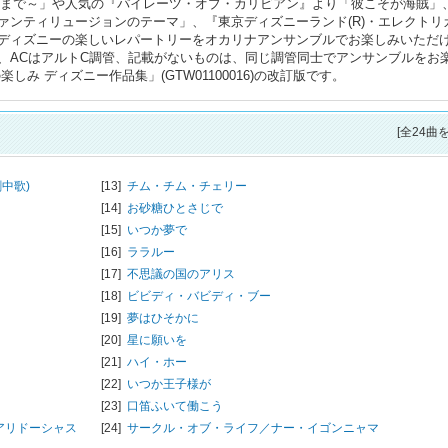
ありのままで～」や人気の『パイレーツ・オブ・カリビアン』より「彼こそが海賊」
ァンティリュージョンのテーマ」、『東京ディズニーランド(R)・エレクトリ
ディズニーの楽しいレパートリーをオカリナアンサンブルでお楽しみいただ
管、ACはアルトC調管、記載がないものは、同じ調管同士でアンサンブルをお
み ディズニー作品集」(GTW01100016)の改訂版です。
[全24曲
中歌)
[13]
チム・チム・チェリー
[14]
お砂糖ひとさじで
[15]
いつか夢で
[16]
ララルー
[17]
不思議の国のアリス
[18]
ビビディ・バビディ・ブー
[19]
夢はひそかに
[20]
星に願いを
[21]
ハイ・ホー
[22]
いつか王子様が
[23]
口笛ふいて働こう
アリドーシャス
[24]
サークル・オブ・ライフ／ナー・イゴンニャマ