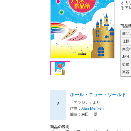
オカ
るア
商品
商品
仕様
商品
JAN
監修
楽器
ホール・ニュー・ワールド
「アラジン」より
8
作曲：
Alan Menken
編曲：森田 一浩
商品の説明