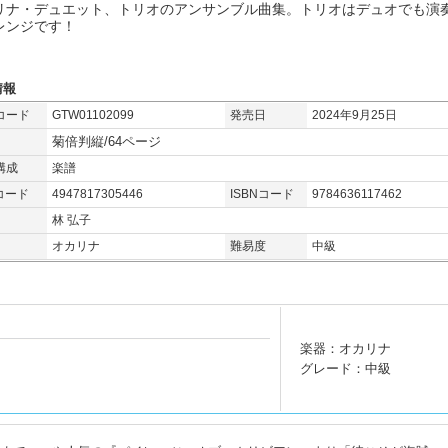
リナ・デュエット、トリオのアンサンブル曲集。トリオはデュオでも演
レンジです！
情報
コード
GTW01102099
発売日
2024年9月25日
菊倍判縦/64ページ
構成
楽譜
コード
4947817305446
ISBNコード
9784636117462
林 弘子
オカリナ
難易度
中級
楽器：オカリナ
グレード：中級