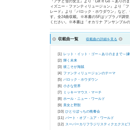
『アナと雪の女王』より「Let It Go ～
ィズニー・ファンティリュージョン』より「フ
レード』より「バロック・ホウダウン」など、
す。全24曲収載。※本書のSFはソプラノF調
ください。※本書は「オカリナ アンサンブルの楽し
収載曲一覧
収載曲の詳細を見る
[1]
レット・イット・ゴー～ありのままで～(劇
[2]
輝く未来
[3]
彼こそが海賊
[4]
ファンティリュージョンのテーマ
[5]
バロック・ホウダウン
[6]
小さな世界
[7]
ミッキーマウス・マーチ
[8]
ホール・ニュー・ワールド
[9]
美女と野獣
[10]
ひとりぼっちの晩餐会
[11]
パート・オブ・ユア・ワールド
[12]
スーパーカリフラジリスティクエクスピ