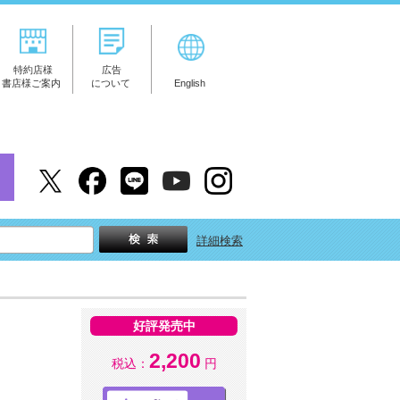
特約店様
広告
書店様ご案内
について
English
詳細検索
好評発売中
2,200
税込：
円