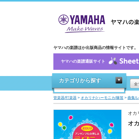
ヤマハの楽譜ほか出版商品の情報サイトです。
ヤマハの楽譜通販サイト
カテゴリから探す
全
管楽器/打楽器
>
オカリナ/ハーモニカ/篠笛
>
曲集/
オカ
オカ