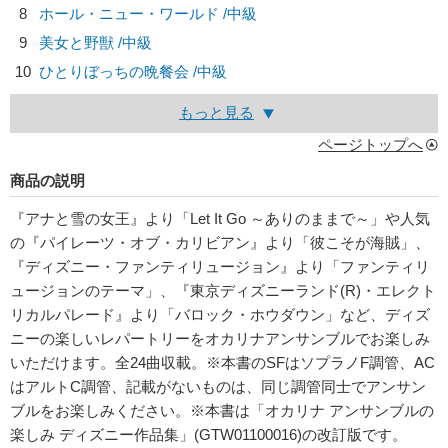
8
ホール・ニュー・ワールド /中級
9
美女と野獣 /中級
10
ひとりぼっちの晩餐会 /中級
もっと見る
ページトップへ
商品の説明
『アナと雪の女王』より「Let It Go ～ありのままで～」や人気
の『パイレーツ・オブ・カリビアン』より「彼こそが海賊」、
『ディズニー・ファンティリュージョン』より「ファンティリ
ュージョンのテーマ」、『東京ディズニーランド(R)・エレクト
リカルパレード』より「バロック・ホウダウン」など、ディズ
ニーの楽しいレパートリーをオカリナアンサンブルでお楽しみ
いただけます。全24曲収載。※本書のSFはソプラノF調管、AC
はアルトC調管、記載がないものは、同じ調管同士でアンサン
ブルをお楽しみください。※本書は「オカリナ アンサンブルの
楽しみ ディズニー作品集」(GTW01100016)の改訂版です。