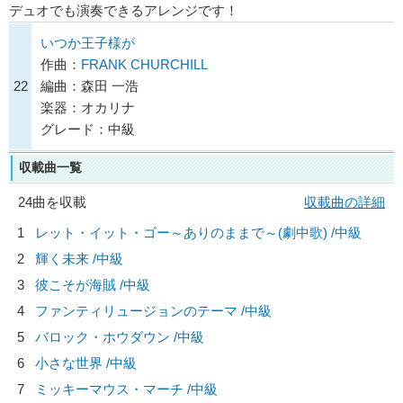
デュオでも演奏できるアレンジです！
いつか王子様が
作曲：
FRANK CHURCHILL
22
編曲：森田 一浩
楽器：オカリナ
グレード：中級
収載曲一覧
24曲を収載
収載曲の詳細
1
レット・イット・ゴー～ありのままで～(劇中歌) /中級
2
輝く未来 /中級
3
彼こそが海賊 /中級
4
ファンティリュージョンのテーマ /中級
5
バロック・ホウダウン /中級
6
小さな世界 /中級
7
ミッキーマウス・マーチ /中級