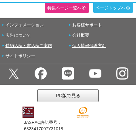
特集ページ一覧へ
ページトップへ
インフォメーション
お客様サポート
広告について
会社概要
特約店様・書店様ご案内
個人情報保護方針
サイトポリシー
PC版で見る
JASRAC許諾番号：
6523417007Y31018