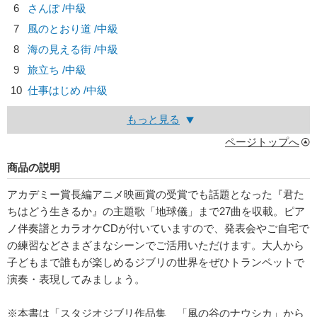
6
さんぽ /中級
7
風のとおり道 /中級
8
海の見える街 /中級
9
旅立ち /中級
10
仕事はじめ /中級
もっと見る
ページトップへ
商品の説明
アカデミー賞長編アニメ映画賞の受賞でも話題となった『君た
ちはどう生きるか』の主題歌「地球儀」まで27曲を収載。ピア
ノ伴奏譜とカラオケCDが付いていますので、発表会やご自宅で
の練習などさまざまなシーンでご活用いただけます。大人から
子どもまで誰もが楽しめるジブリの世界をぜひトランペットで
演奏・表現してみましょう。
※本書は「スタジオジブリ作品集 「風の谷のナウシカ」から