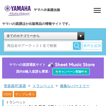
ヤマハの楽譜ほか出版商品の情報サイトです。
条件を追加
ヤマハの楽譜通販サイト
国内&輸入楽譜も豊富♪
★
★
キャンペーン実施中
管楽器/打楽器
>
トランペット
>
曲集/レパートリー
CD付
サンプル有り
トランペット