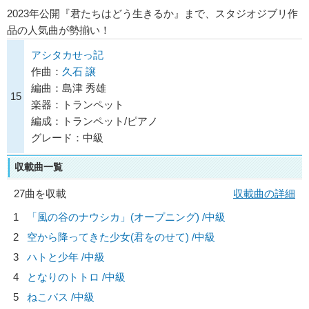
2023年公開『君たちはどう生きるか』まで、スタジオジブリ作
品の人気曲が勢揃い！
アシタカせっ記
作曲：
久石 譲
編曲：島津 秀雄
15
楽器：トランペット
編成：トランペット/ピアノ
グレード：中級
収載曲一覧
27曲を収載
収載曲の詳細
1
「風の谷のナウシカ」(オープニング) /中級
2
空から降ってきた少女(君をのせて) /中級
3
ハトと少年 /中級
4
となりのトトロ /中級
5
ねこバス /中級