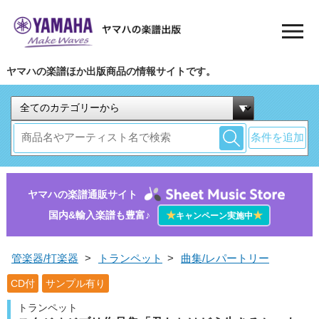
ヤマハの楽譜ほか出版商品の情報サイトです。
条件を追加
ヤマハの楽譜通販サイト
国内&輸入楽譜も豊富♪
★
★
キャンペーン実施中
管楽器/打楽器
>
トランペット
>
曲集/レパートリー
CD付
サンプル有り
トランペット