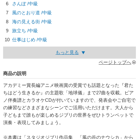
6
さんぽ /中級
7
風のとおり道 /中級
8
海の見える街 /中級
9
旅立ち /中級
10
仕事はじめ /中級
もっと見る
ページトップへ
商品の説明
アカデミー賞長編アニメ映画賞の受賞でも話題となった『君た
ちはどう生きるか』の主題歌「地球儀」まで27曲を収載。ピア
ノ伴奏譜とカラオケCDが付いていますので、発表会やご自宅で
の練習などさまざまなシーンでご活用いただけます。大人から
子どもまで誰もが楽しめるジブリの世界をぜひトランペットで
演奏・表現してみましょう。
※本書は「スタジオジブリ作品集 「風の谷のナウシカ」から