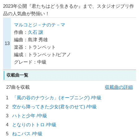
2023年公開『君たちはどう生きるか』まで、スタジオジブリ作
品の人気曲が勢揃い！
マルコとジ－ナのテ－マ
作曲：
久石 譲
編曲：島津 秀雄
13
楽器：トランペット
編成：トランペット/ピアノ
グレード：中級
収載曲一覧
27曲を収載
収載曲の詳細
1
「風の谷のナウシカ」(オープニング) /中級
2
空から降ってきた少女(君をのせて) /中級
3
ハトと少年 /中級
4
となりのトトロ /中級
5
ねこバス /中級