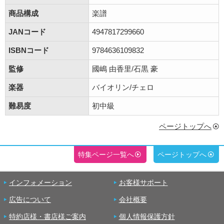
商品構成
楽譜
JANコード
4947817299660
ISBNコード
9784636109832
監修
國嶋 由香里/石黒 豪
楽器
バイオリン/チェロ
難易度
初中級
ページトップへ
特集ページ一覧へ
ページトップへ
インフォメーション
お客様サポート
広告について
会社概要
特約店様・書店様ご案内
個人情報保護方針