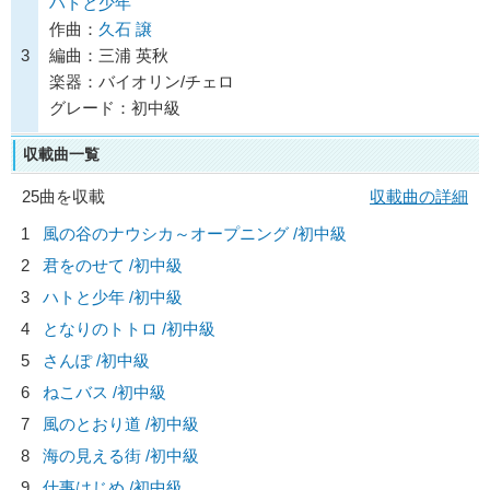
ハトと少年
作曲：
久石 譲
3
編曲：三浦 英秋
楽器：バイオリン/チェロ
グレード：初中級
収載曲一覧
25曲を収載
収載曲の詳細
1
風の谷のナウシカ～オープニング /初中級
2
君をのせて /初中級
3
ハトと少年 /初中級
4
となりのトトロ /初中級
5
さんぽ /初中級
6
ねこバス /初中級
7
風のとおり道 /初中級
8
海の見える街 /初中級
9
仕事はじめ /初中級