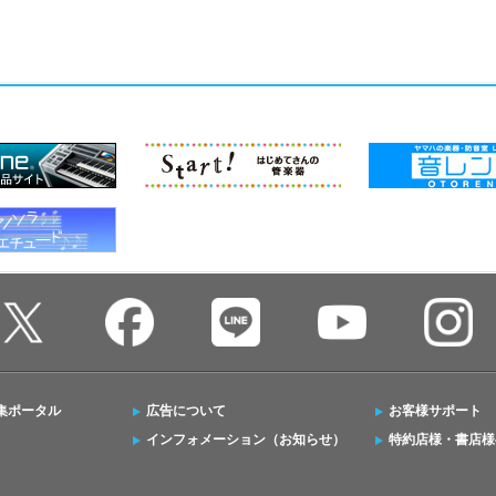
集ポータル
広告について
お客様サポート
インフォメーション（お知らせ）
特約店様・書店様