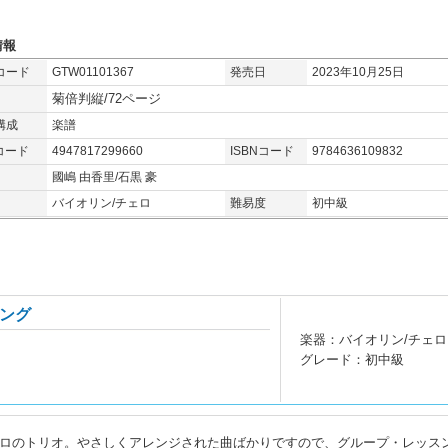
情報
コード
GTW01101367
発売日
2023年10月25日
菊倍判縦/72ページ
構成
楽譜
コード
4947817299660
ISBNコード
9784636109832
國嶋 由香里/石黒 豪
バイオリン/チェロ
難易度
初中級
ング
楽器：バイオリン/チェロ
グレード：初中級
ェロのトリオ。やさしくアレンジされた曲ばかりですので、グループ・レッス