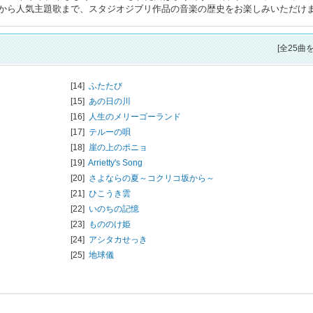
から人気主題歌まで、スタジオジブリ作品の音楽の歴史をお楽しみいただけ
[全25曲
[14]
ふたたび
[15]
あの日の川
[16]
人生のメリーゴーランド
[17]
テルーの唄
[18]
崖の上のポニョ
[19]
Arrietty's Song
[20]
さよならの夏～コクリコ坂から～
[21]
ひこうき雲
[22]
いのちの記憶
[23]
もののけ姫
[24]
アシタカせっき
[25]
地球儀