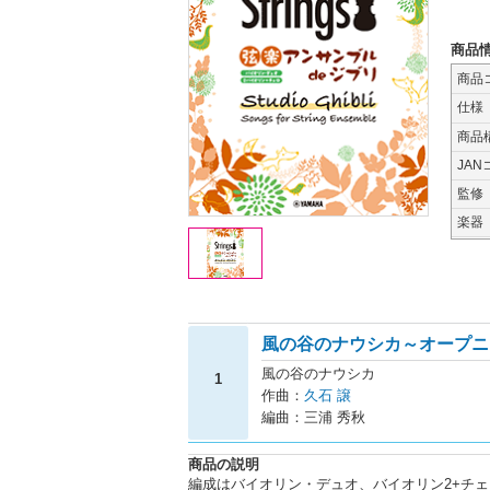
商品
商品
仕様
商品
JAN
監修
楽器
風の谷のナウシカ～オープニ
風の谷のナウシカ
1
作曲：
久石 譲
編曲：三浦 秀秋
商品の説明
編成はバイオリン・デュオ、バイオリン2+チ