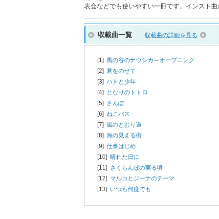
表会などでも使いやすい一冊です。インスト曲
収載曲一覧
収載曲の詳細を見る
[1]
風の谷のナウシカ～オープニング
[2]
君をのせて
[3]
ハトと少年
[4]
となりのトトロ
[5]
さんぽ
[6]
ねこバス
[7]
風のとおり道
[8]
海の見える街
[9]
仕事はじめ
[10]
晴れた日に
[11]
さくらんぼの実る頃
[12]
マルコとジーナのテーマ
[13]
いつも何度でも