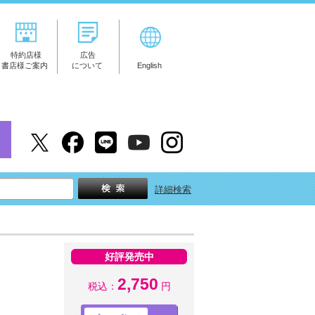
特約店様
広告
書店様ご案内
について
English
詳細検索
好評発売中
2,750
税込：
円