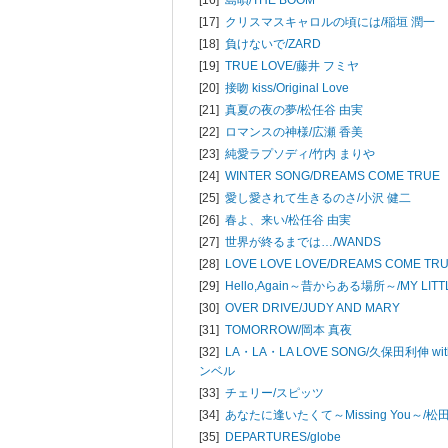
[17]
クリスマスキャロルの頃には/
稲垣 潤一
[18]
負けないで/
ZARD
[19]
TRUE LOVE/
藤井 フミヤ
[20]
接吻 kiss/
Original Love
[21]
真夏の夜の夢/
松任谷 由実
[22]
ロマンスの神様/
広瀬 香美
[23]
純愛ラプソディ/
竹内 まりや
[24]
WINTER SONG/
DREAMS COME TRUE
[25]
愛し愛されて生きるのさ/
小沢 健二
[26]
春よ、来い/
松任谷 由実
[27]
世界が終るまでは…/
WANDS
[28]
LOVE LOVE LOVE/
DREAMS COME TR
[29]
Hello,Again～昔からある場所～/
MY LIT
[30]
OVER DRIVE/
JUDY AND MARY
[31]
TOMORROW/
岡本 真夜
[32]
LA・LA・LA LOVE SONG/
久保田利伸 wi
ンベル
[33]
チェリー/
スピッツ
[34]
あなたに逢いたくて～Missing You～/
松
[35]
DEPARTURES/
globe