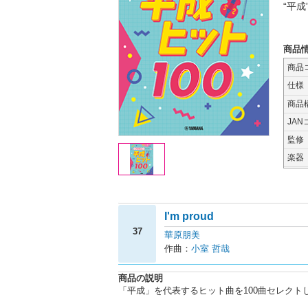
“平
商品
商品
仕様
商品
JAN
監修
楽器
I'm proud
37
華原朋美
作曲：
小室 哲哉
商品の説明
「平成」を代表するヒット曲を100曲セレクト