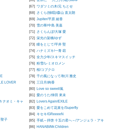
[67]
ワダツミの木/
元 ちとせ
[68]
さくら(独唱)/
森山 直太朗
[69]
Jupiter/
平原 綾香
[70]
雪の華/
中島 美嘉
[71]
さくらんぼ/
大塚 愛
[72]
栄光の架橋/
ゆず
[73]
瞳をとじて/
平井 堅
[74]
ハナミズキ/
一青 窈
[75]
全力少年/
スキマスイッチ
[76]
粉雪/
レミオロメン
[77]
桜/
コブクロ
UE
[78]
千の風になって/
秋川 雅史
TLE LOVER
[79]
三日月/
絢香
[80]
Love so sweet/
嵐
[81]
愛のうた/
倖田 來未
th ナオミ・キャ
[82]
Lovers Again/
EXILE
[83]
愛をこめて花束を/
Superfly
[84]
キセキ/
GReeeeN
田聖子
[85]
手紙～拝啓 十五の君へ～/
アンジェラ・アキ
[86]
HANABI/
Mr.Children