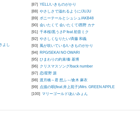
[87]
YELL/
いきものがかり
[88]
やさしさで溢れるように/
JUJU
[89]
ポニーテールとシュシュ/
AKB48
[90]
会いたくて 会いたくて/
西野 カナ
[91]
千本桜/
黒うさP feat.初音ミク
[92]
やさしくなりたい/
斉藤 和義
さよし
[93]
風が吹いている/
いきものがかり
[94]
RPG/
SEKAI NO OWARI
[95]
ひまわりの約束/
秦 基博
[96]
クリスマスソング/
back number
[97]
恋/
星野 源
[98]
渡月橋～君 想ふ～/
倉木 麻衣
[99]
点描の唄(feat.井上苑子)/
Mrs. GREEN APPLE
[100]
マリーゴールド/
あいみょん