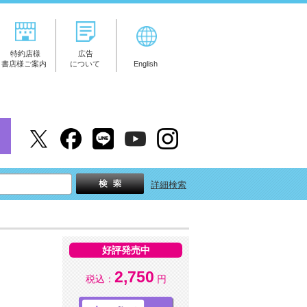
特約店様
広告
書店様ご案内
について
English
詳細検索
好評発売中
2,750
税込：
円