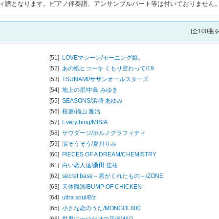
ィ譜となります。ピアノ伴奏譜、アンサンブルパート等は付いておりません
[全100曲
[51]
LOVEマシーン/
モーニング娘。
[52]
あの紙ヒコーキ くもり空わって/
19
[53]
TSUNAMI/
サザンオールスターズ
[54]
地上の星/
中島 みゆき
[55]
SEASONS/
浜崎 あゆみ
[56]
桜坂/
福山 雅治
[57]
Everything/
MISIA
[58]
サウダージ/
ポルノグラフィティ
[59]
涙そうそう/
夏川りみ
[60]
PIECES OF A DREAM/
CHEMISTRY
[61]
白い恋人達/
桑田 佳祐
[62]
secret base～君がくれたもの～/
ZONE
[63]
天体観測/
BUMP OF CHICKEN
[64]
ultra soul/
B'z
[65]
小さな恋のうた/
MONGOL800
[66]
世界に一つだけの花/
SMAP