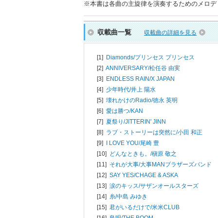
※本書は各曲の主旋律を演奏するためのメロデ
収載曲一覧
収載曲の詳細を見る
[1]
Diamonds/
プリンセス プリンセス
[2]
ANNIVERSARY/
松任谷 由実
[3]
ENDLESS RAIN/
X JAPAN
[4]
少年時代/
井上 陽水
[5]
壊れかけのRadio/
徳永 英明
[6]
愛は勝つ/
KAN
[7]
夏祭り/
JITTERIN' JINN
[8]
ラブ・ストーリーは突然に/
小田 和正
[9]
I LOVE YOU/
尾崎 豊
[10]
どんなときも。/
槇原 敬之
[11]
それが大事/
大事MANブラザーズバンド
[12]
SAY YES/
CHAGE & ASKA
[13]
涙のキッス/
サザンオールスターズ
[14]
糸/
中島 みゆき
[15]
君がいるだけで/
米米CLUB
[16]
島唄/
THE BOOM