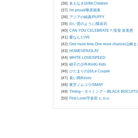
[36]
名もなき詩/
Mr.Children
[37]
I'm proud/
華原朋美
[38]
アジアの純真/
PUFFY
[39]
白い雲のように/
猿岩石
[40]
CAN YOU CELEBRATE？/
安室 奈美恵
[41]
愛なんだ/
V6
[42]
One more time,One more chance/
山崎ま
[43]
HOWEVER/
GLAY
[44]
WHITE LOVE/
SPEED
[45]
硝子の少年/
KinKi Kids
[46]
ひだまりの詩/
Le Couple
[47]
長い間/
Kiroro
[48]
夜空ノムコウ/
SMAP
[49]
Timing～タイミング～/
BLACK BISCUITS
[50]
First Love/
宇多田 ヒカル