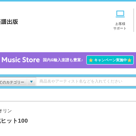
お客様
サポート
★
★
国内&輸入楽譜も豊富♪
キャンペーン実施中
てのカテゴリー
オリン
ヒット100