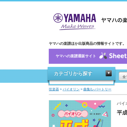
ヤマハの楽譜ほか出版商品の情報サイトです。
ヤマハの楽譜通販サイト
カテゴリから探す
全
弦楽器
>
バイオリン
>
曲集/レパートリー
バイ
平成