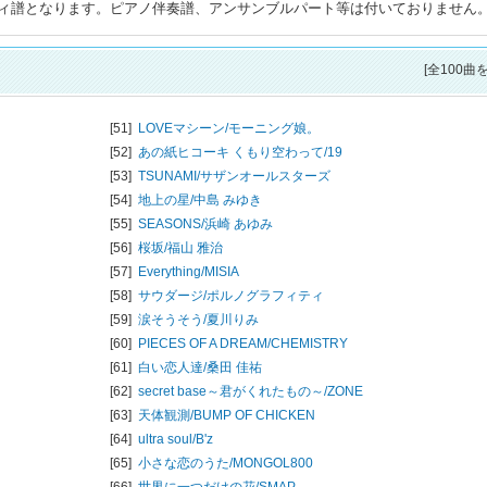
ィ譜となります。ピアノ伴奏譜、アンサンブルパート等は付いておりません
[全100曲
[51]
LOVEマシーン/
モーニング娘。
[52]
あの紙ヒコーキ くもり空わって/
19
[53]
TSUNAMI/
サザンオールスターズ
[54]
地上の星/
中島 みゆき
[55]
SEASONS/
浜崎 あゆみ
[56]
桜坂/
福山 雅治
[57]
Everything/
MISIA
[58]
サウダージ/
ポルノグラフィティ
[59]
涙そうそう/
夏川りみ
[60]
PIECES OF A DREAM/
CHEMISTRY
[61]
白い恋人達/
桑田 佳祐
[62]
secret base～君がくれたもの～/
ZONE
[63]
天体観測/
BUMP OF CHICKEN
[64]
ultra soul/
B'z
[65]
小さな恋のうた/
MONGOL800
[66]
世界に一つだけの花/
SMAP