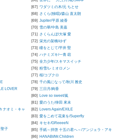
[67]
ワダツミの木/
元 ちとせ
[68]
さくら(独唱)/
森山 直太朗
[69]
Jupiter/
平原 綾香
[70]
雪の華/
中島 美嘉
[71]
さくらんぼ/
大塚 愛
[72]
栄光の架橋/
ゆず
[73]
瞳をとじて/
平井 堅
[74]
ハナミズキ/
一青 窈
[75]
全力少年/
スキマスイッチ
[76]
粉雪/
レミオロメン
[77]
桜/
コブクロ
UE
[78]
千の風になって/
秋川 雅史
TLE LOVER
[79]
三日月/
絢香
[80]
Love so sweet/
嵐
[81]
愛のうた/
倖田 來未
th ナオミ・キャ
[82]
Lovers Again/
EXILE
[83]
愛をこめて花束を/
Superfly
[84]
キセキ/
GReeeeN
田聖子
[85]
手紙～拝啓 十五の君へ～/
アンジェラ・アキ
[86]
HANABI/
Mr.Children