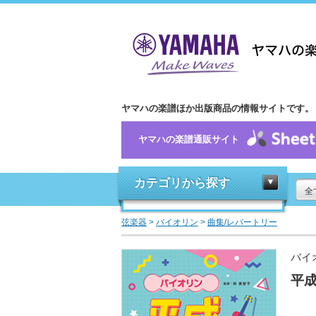
ヤマハの楽譜ほか出版商品の情報サイトです。
ヤマハの楽譜通販サイト
カテゴリから探す
全
弦楽器
>
バイオリン
>
曲集/レパートリー
バイ
平成