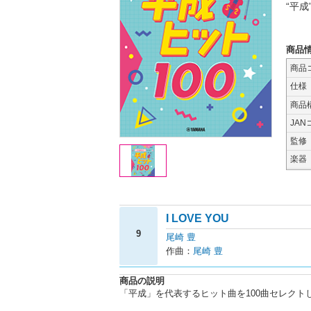
“平
商品
商品
仕様
商品
JAN
監修
楽器
I LOVE YOU
9
尾崎 豊
作曲：
尾崎 豊
商品の説明
「平成」を代表するヒット曲を100曲セレクト