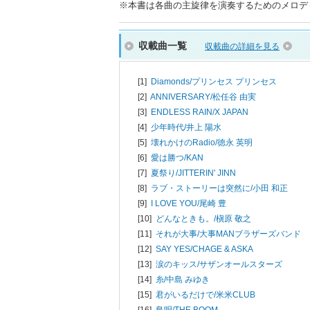
※本書は各曲の主旋律を演奏するためのメロデ
収載曲一覧
収載曲の詳細を見る
[1]
Diamonds/
プリンセス プリンセス
[2]
ANNIVERSARY/
松任谷 由実
[3]
ENDLESS RAIN/
X JAPAN
[4]
少年時代/
井上 陽水
[5]
壊れかけのRadio/
徳永 英明
[6]
愛は勝つ/
KAN
[7]
夏祭り/
JITTERIN' JINN
[8]
ラブ・ストーリーは突然に/
小田 和正
[9]
I LOVE YOU/
尾崎 豊
[10]
どんなときも。/
槇原 敬之
[11]
それが大事/
大事MANブラザーズバンド
[12]
SAY YES/
CHAGE & ASKA
[13]
涙のキッス/
サザンオールスターズ
[14]
糸/
中島 みゆき
[15]
君がいるだけで/
米米CLUB
[16]
島唄/
THE BOOM