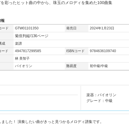
成”を彩ったヒット曲の中から、珠玉のメロディを集めた100曲集
情報
コード
GTW01101350
発売日
2024年1月23日
菊倍判縦/136ページ
構成
楽譜
コード
4947817299585
ISBNコード
9784636109740
林 美智子
バイオリン
難易度
初中級/中級
楽器：バイオリン
グレード：中級
しました！ 演奏したい曲がきっと見つかるメロディ譜集です。