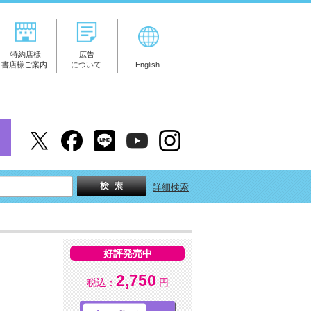
特約店様
広告
書店様ご案内
について
English
詳細検索
好評発売中
2,750
税込：
円