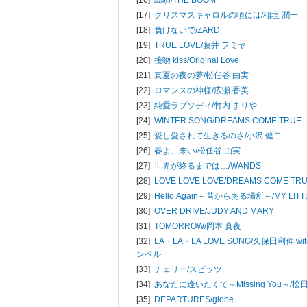
[17]
クリスマスキャロルの頃には/
稲垣 潤一
[18]
負けないで/
ZARD
[19]
TRUE LOVE/
藤井 フミヤ
[20]
接吻 kiss/
Original Love
[21]
真夏の夜の夢/
松任谷 由実
[22]
ロマンスの神様/
広瀬 香美
[23]
純愛ラプソディ/
竹内 まりや
[24]
WINTER SONG/
DREAMS COME TRUE
[25]
愛し愛されて生きるのさ/
小沢 健二
[26]
春よ、来い/
松任谷 由実
[27]
世界が終るまでは…/
WANDS
[28]
LOVE LOVE LOVE/
DREAMS COME TR
[29]
Hello,Again～昔からある場所～/
MY LIT
[30]
OVER DRIVE/
JUDY AND MARY
[31]
TOMORROW/
岡本 真夜
[32]
LA・LA・LA LOVE SONG/
久保田利伸 wi
ンベル
[33]
チェリー/
スピッツ
[34]
あなたに逢いたくて～Missing You～/
松
[35]
DEPARTURES/
globe