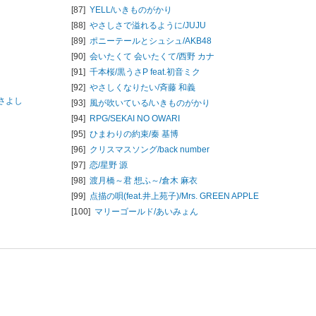
[87]
YELL/
いきものがかり
[88]
やさしさで溢れるように/
JUJU
[89]
ポニーテールとシュシュ/
AKB48
[90]
会いたくて 会いたくて/
西野 カナ
[91]
千本桜/
黒うさP feat.初音ミク
[92]
やさしくなりたい/
斉藤 和義
さよし
[93]
風が吹いている/
いきものがかり
[94]
RPG/
SEKAI NO OWARI
[95]
ひまわりの約束/
秦 基博
[96]
クリスマスソング/
back number
[97]
恋/
星野 源
[98]
渡月橋～君 想ふ～/
倉木 麻衣
[99]
点描の唄(feat.井上苑子)/
Mrs. GREEN APPLE
[100]
マリーゴールド/
あいみょん