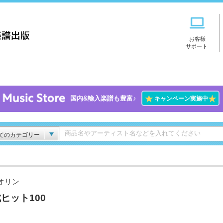
お客様
サポート
★
★
国内&輸入楽譜も豊富♪
キャンペーン実施中
てのカテゴリー
オリン
ヒット100