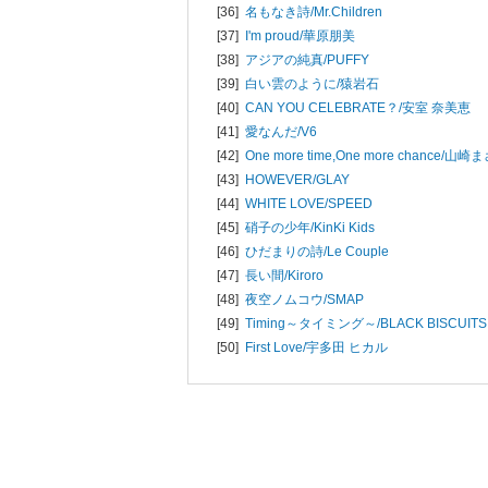
[36]
名もなき詩/
Mr.Children
[37]
I'm proud/
華原朋美
[38]
アジアの純真/
PUFFY
[39]
白い雲のように/
猿岩石
[40]
CAN YOU CELEBRATE？/
安室 奈美恵
[41]
愛なんだ/
V6
[42]
One more time,One more chance/
山崎ま
[43]
HOWEVER/
GLAY
[44]
WHITE LOVE/
SPEED
[45]
硝子の少年/
KinKi Kids
[46]
ひだまりの詩/
Le Couple
[47]
長い間/
Kiroro
[48]
夜空ノムコウ/
SMAP
[49]
Timing～タイミング～/
BLACK BISCUITS
[50]
First Love/
宇多田 ヒカル