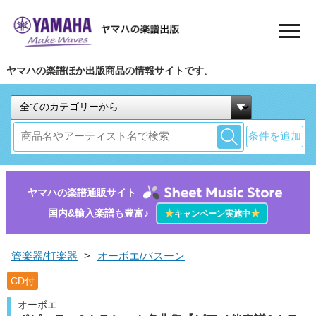
ヤマハの楽譜ほか出版商品の情報サイトです。
条件を追加
ヤマハの楽譜通販サイト
国内&輸入楽譜も豊富♪
★
★
キャンペーン実施中
管楽器/打楽器
>
オーボエ/バスーン
CD付
オーボエ