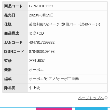
商品コード
GTW01101323
発売日
2023年8月29日
仕様
菊倍判縦/92ページ (別冊パート譜40ページ)
商品構成
楽譜+CD
JANコード
4947817299332
ISBNコード
9784636109498
監修
宮村 和宏
楽器
オーボエ
編成
オーボエ/ピアノ/オーボ二重奏
難易度
中上級
ページトップへ