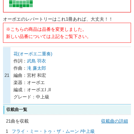
オーボエのレパートリーはこれ1冊あれば、大丈夫！！
※こちらの商品は品番を変更しました。
新しい品番については上記をご覧下さい。
花(オーボエ二重奏)
作詞：
武島 羽衣
作曲：
滝 廉太郎
21
編曲：宮村 和宏
楽器：オーボエ
編成：オーボエI ,II
グレード：中上級
収載曲一覧
21曲を収載
収載曲の詳細
1
フライ・ミー・トゥ・ザ・ムーン /中上級