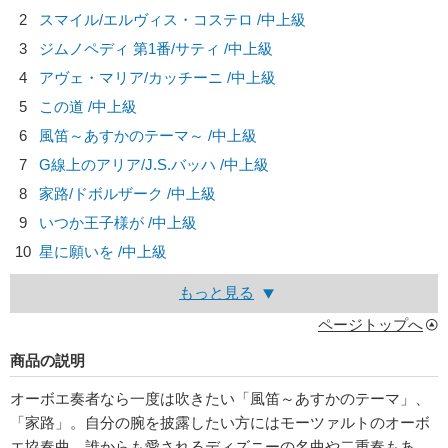
2
スマイル/
エルヴィス・コステロ
/中上級
3
ジムノペディ 第1番/
サティ
/中上級
4
アヴェ・マリア/
カッチーニ
/中上級
5
この道 /中上級
6
風笛～あすかのテーマ～ /中上級
7
G線上のアリア/
J.S.バッハ
/中上級
8
家路/
ドボルザーク
/中上級
9
いつか王子様が /中上級
10
星に願いを /中上級
もっと見る
ページトップへ
商品の説明
オーボエ奏者なら一度は吹きたい「風笛～あすかのテーマ」、
「家路」。自分の腕を披露したい方にはモーツァルトのオーボ
エ協奏曲。誰からも愛されるディズニーの名曲や二重奏もあ