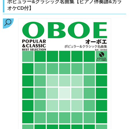
ポピュラー&クラシック名曲集【ピアノ伴奏譜&カラ
オケCD付】