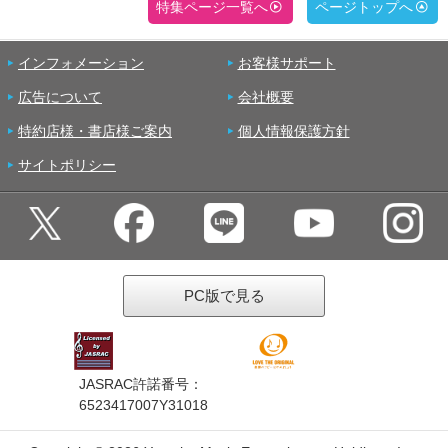
特集ページ一覧へ
ページトップへ
インフォメーション
お客様サポート
広告について
会社概要
特約店様・書店様ご案内
個人情報保護方針
サイトポリシー
PC版で見る
JASRAC許諾番号：
6523417007Y31018