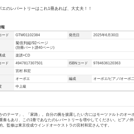
ボエのレパートリーはこれ1冊あれば、大丈夫！！
情報
コード
GTW01102384
発売日
2025年6月30日
菊倍判縦/92ページ
(別冊パート譜40ページ)
構成
楽譜+CD
コード
4947817307501
ISBNコード
9784636120363
宮村 和宏
オーボエ
編成
オーボエ/ピアノ/オーボ
度
中上級
かのテーマ」、「家路」。自分の腕を披露したい方にはモーツァルトのオー
重奏もあり、この1冊であなたのレパートリーを増やしてください。ピアノ伴
力的。監修は東京佼成ウインドオーケストラの宮村和宏さんです。