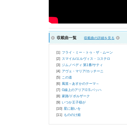
収載曲一覧
収載曲の詳細を見る
[1]
フライ・ミー・トゥ・ザ・ムーン
[2]
スマイル/
エルヴィス・コステロ
[3]
ジムノペディ 第1番/
サティ
[4]
アヴェ・マリア/
カッチーニ
[5]
この道
[6]
風笛～あすかのテーマ～
[7]
G線上のアリア/
J.S.バッハ
[8]
家路/
ドボルザーク
[9]
いつか王子様が
[10]
星に願いを
[11]
もののけ姫