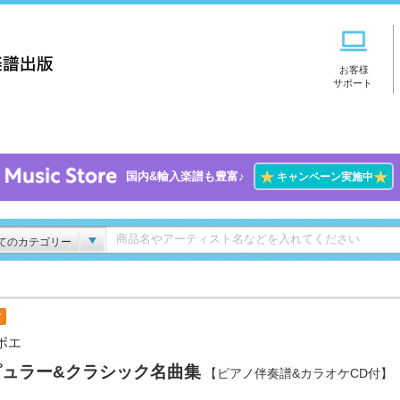
お客様
サポート
★
★
国内&輸入楽譜も豊富♪
キャンペーン実施中
てのカテゴリー
付
ボエ
ピュラー&クラシック名曲集
【ピアノ伴奏譜&カラオケCD付】