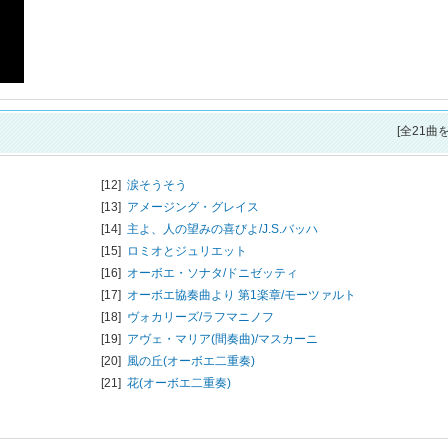
[全21曲
[12]
涙そうそう
[13]
アメージング・グレイス
[14]
主よ、人の望みの喜びよ/
J.S.バッハ
[15]
ロミオとジュリエット
[16]
オーボエ・ソナタ/
ドニゼッティ
[17]
オーボエ協奏曲より 第1楽章/
モーツァルト
[18]
ヴォカリーズ/
ラフマニノフ
[19]
アヴェ・マリア(間奏曲)/
マスカーニ
[20]
風の丘(オーボエ二重奏)
[21]
花(オーボエ二重奏)