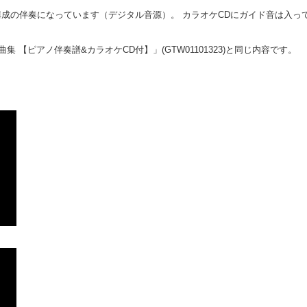
構成の伴奏になっています（デジタル音源）。 カラオケCDにガイド音は入っ
 【ピアノ伴奏譜&カラオケCD付】」(GTW01101323)と同じ内容です。