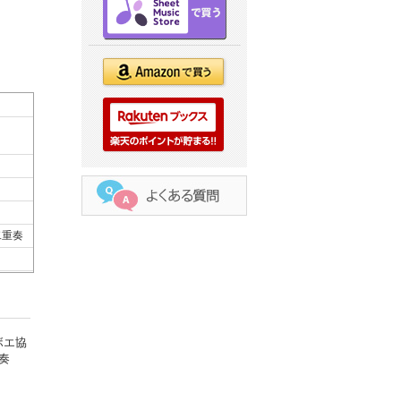
二重奏
ボエ協
奏