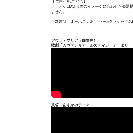
【付属CDについて】
カラオケCDは各曲のイメージに合わせた楽器
ません。
※本書は「オーボエ ポピュラー&クラシック名曲集
アヴェ・マリア（間奏曲）
歌劇「カヴァレリア・ルスティカーナ」より
風笛～あすかのテーマ～