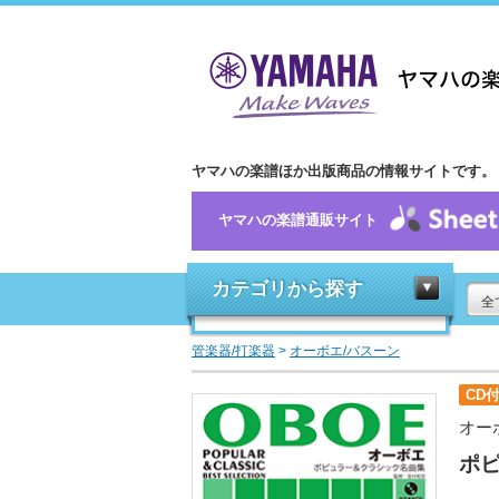
ヤマハの楽譜ほか出版商品の情報サイトです。
ヤマハの楽譜通販サイト
カテゴリから探す
全
管楽器/打楽器
>
オーボエ/バスーン
CD
オー
ポ