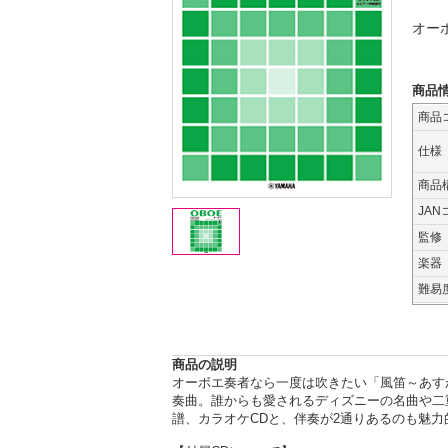
オー
商品
商品
仕様
商品
JAN
監修
楽器
難易
商品の説明
オーボエ奏者なら一度は吹きたい「風笛～あす
奏曲。誰からも愛されるディズニーの名曲や二
譜、カラオケCDと、伴奏が2通りあるのも魅