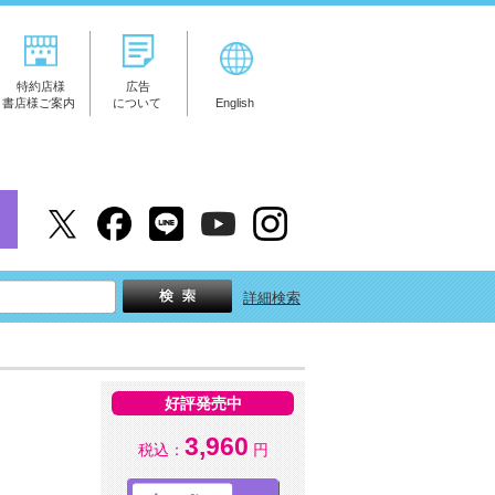
特約店様
広告
書店様ご案内
について
English
詳細検索
好評発売中
3,960
税込：
円