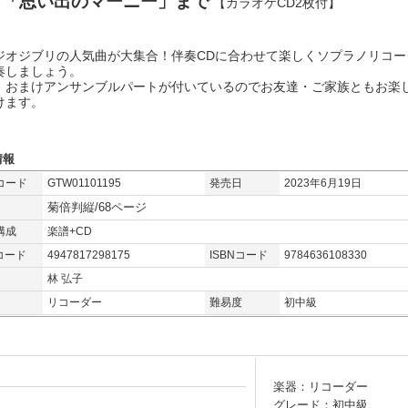
ら「思い出のマーニー」まで
【カラオケCD2枚付】
ジオジブリの人気曲が大集合！伴奏CDに合わせて楽しくソプラノリコー
奏しましょう。
、おまけアンサンブルパートが付いているのでお友達・ご家族ともお楽
けます。
情報
コード
GTW01101195
発売日
2023年6月19日
菊倍判縦/68ページ
構成
楽譜+CD
コード
4947817298175
ISBNコード
9784636108330
林 弘子
リコーダー
難易度
初中級
楽器：リコーダー
グレード：初中級