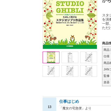
か
スタ
を演
一部
ただ
商品
商品
仕様
商品
JAN
監修
楽器
仕事はじめ
13
「魔女の宅急便」より