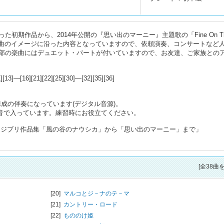
初期作品から、2014年公開の『思い出のマーニー』主題歌の「Fine On T
Dは原曲のイメージに沿った内容となっていますので、依頼演奏、コンサートなど
部の楽曲にはデュエット・パートが付いていますので、お友達、ご家族との
][21][22][25][30]―[32][35][36]
成の伴奏になっています(デジタル音源)。
な音で入っています。練習時にお役立てください。
オジブリ作品集「風の谷のナウシカ」から「思い出のマーニー」まで」
[全38曲
[20]
マルコとジ－ナのテ－マ
[21]
カントリー・ロード
[22]
もののけ姫