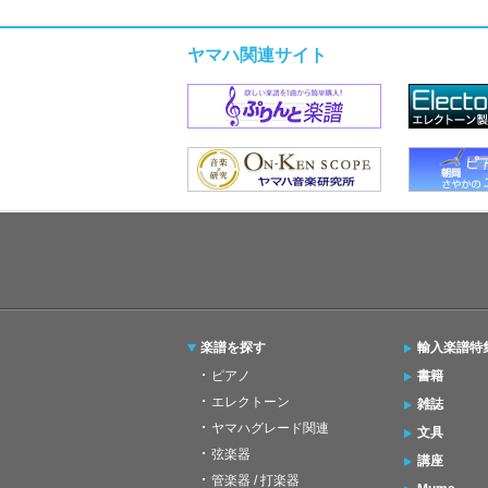
ヤマハ関連サイト
楽譜を探す
輸入楽譜特
ピアノ
書籍
エレクトーン
雑誌
ヤマハグレード関連
文具
弦楽器
講座
管楽器 / 打楽器