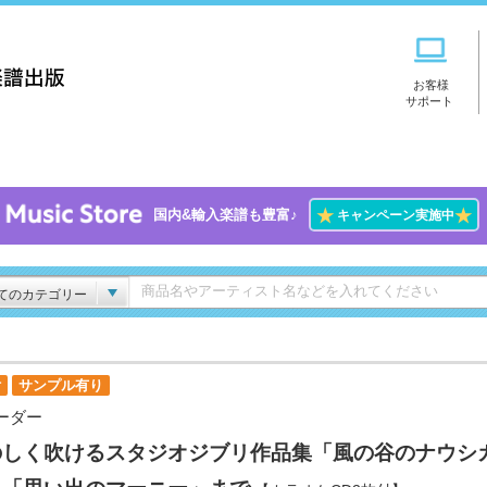
お客様
サポート
★
★
国内&輸入楽譜も豊富♪
キャンペーン実施中
てのカテゴリー
付
サンプル有り
ーダー
のしく吹けるスタジオジブリ作品集「風の谷のナウシ