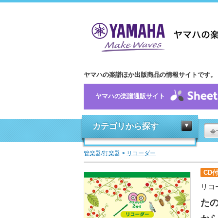
ヤマハの楽譜ほか出版商品の情報サイトです。
ヤマハの楽譜通販サイト
カテゴリから探す
全
管楽器/打楽器
>
リコーダー
CD
リコ
た