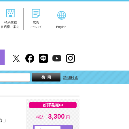
特約店様
広告
書店様ご案内
について
English
詳細検索
好評発売中
3,300
税込：
円
カ」