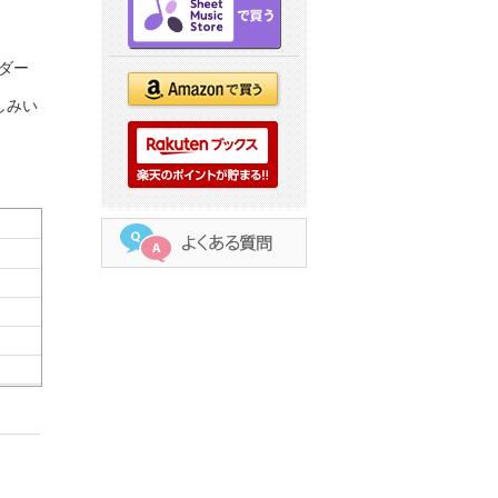
ダー
しみい