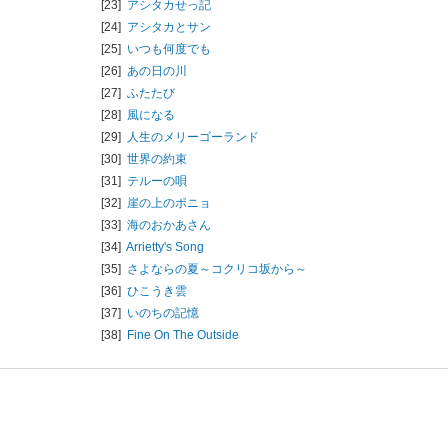
[23]
アシタカせっ記
[24]
アシタカとサン
[25]
いつも何度でも
[26]
あの日の川
[27]
ふたたび
[28]
風になる
[29]
人生のメリーゴーランド
[30]
世界の約束
[31]
テルーの唄
[32]
崖の上のポニョ
[33]
海のおかあさん
[34]
Arrietty's Song
[35]
さよならの夏～コクリコ坂から～
[36]
ひこうき雲
[37]
いのちの記憶
[38]
Fine On The Outside