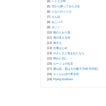
[4]
ハトと少年
[5]
空から降ってきた少女
[6]
となりのトトロ
[7]
さんぽ
[8]
ねこバス
[9]
まいご
[10]
風のとおり道
[11]
海の見える街
[12]
旅立ち
[13]
仕事はじめ
[14]
やさしさに包まれたなら
[15]
晴れた日に・・・
[16]
ルージュの伝言
[17]
愛は花・君はその種子(THE ROSE)
[18]
さくらんぼの実る頃
[19]
Flying boatmen