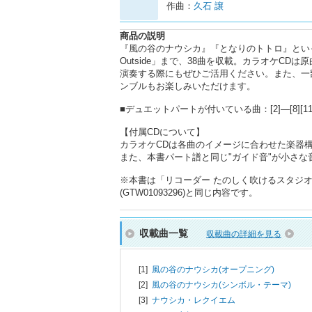
作曲：
久石 譲
商品の説明
『風の谷のナウシカ』『となりのトトロ』といった
Outside」まで、38曲を収載。カラオケC
演奏する際にもぜひご活用ください。また、一
ンブルもお楽しみいただけます。
■デュエットパートが付いている曲：[2]―[8][11][13]―[16
【付属CDについて】
カラオケCDは各曲のイメージに合わせた楽器構
また、本書パート譜と同じ"ガイド音"が小さ
※本書は「リコーダー たのしく吹けるスタジ
(GTW01093296)と同じ内容です。
収載曲一覧
収載曲の詳細を見る
[1]
風の谷のナウシカ(オープニング)
[2]
風の谷のナウシカ(シンボル・テーマ)
[3]
ナウシカ・レクイエム