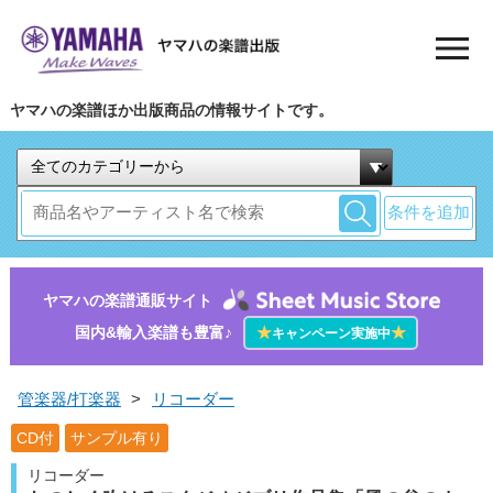
ヤマハの楽譜ほか出版商品の情報サイトです。
条件を追加
ヤマハの楽譜通販サイト
国内&輸入楽譜も豊富♪
★
★
キャンペーン実施中
管楽器/打楽器
>
リコーダー
CD付
サンプル有り
リコーダー