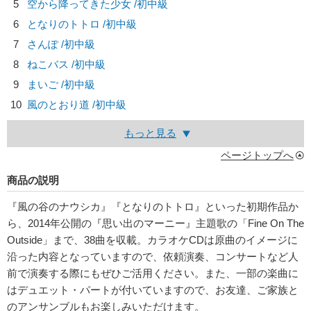
5
空から降ってきた少女 /初中級
6
となりのトトロ /初中級
7
さんぽ /初中級
8
ねこバス /初中級
9
まいご /初中級
10
風のとおり道 /初中級
もっと見る
ページトップへ
商品の説明
『風の谷のナウシカ』『となりのトトロ』といった初期作品か
ら、2014年公開の『思い出のマーニー』主題歌の「Fine On The
Outside」まで、38曲を収載。カラオケCDは原曲のイメージに
沿った内容となっていますので、依頼演奏、コンサートなど人
前で演奏する際にもぜひご活用ください。また、一部の楽曲に
はデュエット・パートが付いていますので、お友達、ご家族と
のアンサンブルもお楽しみいただけます。