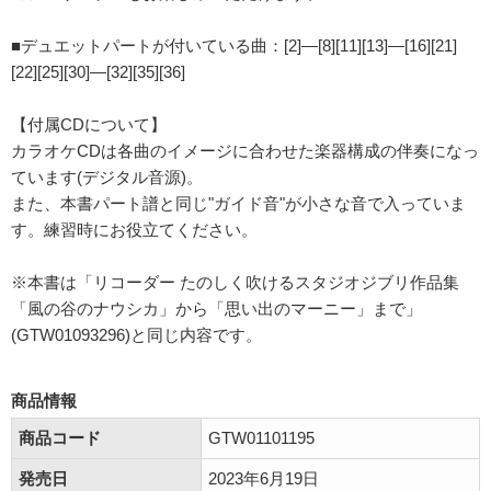
■デュエットパートが付いている曲：[2]―[8][11][13]―[16][21]
[22][25][30]―[32][35][36]
【付属CDについて】
カラオケCDは各曲のイメージに合わせた楽器構成の伴奏になっ
ています(デジタル音源)。
また、本書パート譜と同じ"ガイド音"が小さな音で入っていま
す。練習時にお役立てください。
※本書は「リコーダー たのしく吹けるスタジオジブリ作品集
「風の谷のナウシカ」から「思い出のマーニー」まで」
(GTW01093296)と同じ内容です。
商品情報
商品コード
GTW01101195
発売日
2023年6月19日