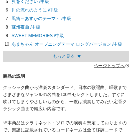
5
翼をください /中級
6
川の流れのように /中級
7
風笛～あすかのテーマ～ /中級
8
蘇州夜曲 /中級
9
SWEET MEMORIES /中級
10
あまちゃん オープニングテーマ ロングバージョン /中級
もっと見る
ページトップへ
商品の説明
クラシック曲から洋楽スタンダード、日本の歌謡曲、唱歌まで
さまざまなジャンルの名曲を100曲セレクトしました。すぐに
吹けてしまうやさしいものから、一度は演奏してみたい定番ク
ラシック曲まで幅広い内容です。
※本商品はクラリネット・ソロでの演奏を想定しておりますの
で、楽譜に記載されているコードネームは全て移調コードで