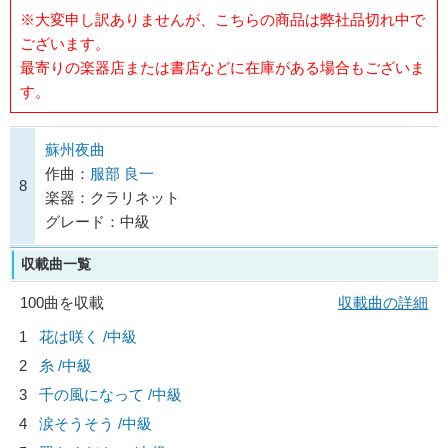
※大変申し訳ありませんが、こちらの商品は弊社品切れ中で
ございます。
最寄りの楽器店または書店などに在庫がある場合もございま
す。
蘇州夜曲
作曲：
服部 良一
8
楽器：クラリネット
グレード：中級
収載曲一覧
100曲を収載
収載曲の詳細
1
花は咲く /中級
2
糸 /中級
3
千の風になって /中級
4
涙そうそう /中級