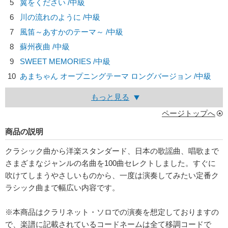
5
翼をください /中級
6
川の流れのように /中級
7
風笛～あすかのテーマ～ /中級
8
蘇州夜曲 /中級
9
SWEET MEMORIES /中級
10
あまちゃん オープニングテーマ ロングバージョン /中級
もっと見る
ページトップへ
商品の説明
クラシック曲から洋楽スタンダード、日本の歌謡曲、唱歌まで
さまざまなジャンルの名曲を100曲セレクトしました。すぐに
吹けてしまうやさしいものから、一度は演奏してみたい定番ク
ラシック曲まで幅広い内容です。
※本商品はクラリネット・ソロでの演奏を想定しておりますの
で、楽譜に記載されているコードネームは全て移調コードで