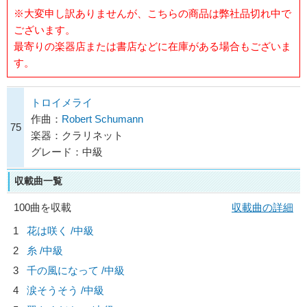
※大変申し訳ありませんが、こちらの商品は弊社品切れ中で
ございます。
最寄りの楽器店または書店などに在庫がある場合もございま
す。
トロイメライ
作曲：
Robert Schumann
75
楽器：クラリネット
グレード：中級
収載曲一覧
100曲を収載
収載曲の詳細
1
花は咲く /中級
2
糸 /中級
3
千の風になって /中級
4
涙そうそう /中級