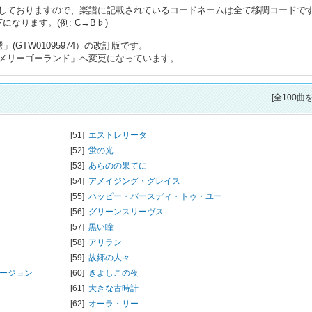
しておりますので、楽譜に記載されているコードネームは全て移調コードで
なります。(例: C→B♭)
(GTW01095974）の改訂版です。
メリーゴーランド」へ変更になっています。
[全100曲
[51]
エストレリータ
[52]
蛍の光
[53]
あらのの果てに
[54]
アメイジング・グレイス
[55]
ハッピー・バースディ・トゥ・ユー
[56]
グリーンスリーヴス
[57]
黒い瞳
[58]
アリラン
[59]
故郷の人々
バージョン
[60]
きよしこの夜
[61]
大きな古時計
[62]
オーラ・リー