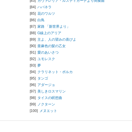
[83]
カヴァレリア・ルスティカーナより間奏曲
[84]
ハバネラ
[85]
花のワルツ
[86]
白鳥
[87]
家路 「新世界より」
[88]
G線上のアリア
[89]
主よ、人の望みの喜びよ
[90]
亜麻色の髪の乙女
[91]
愛のあいさつ
[92]
ユモレスク
[93]
夢
[94]
クラリネット・ポルカ
[95]
タンゴ
[96]
アダージョ
[97]
美しきロスマリン
[98]
タイスの瞑想曲
[99]
ノクターン
[100]
メヌエット