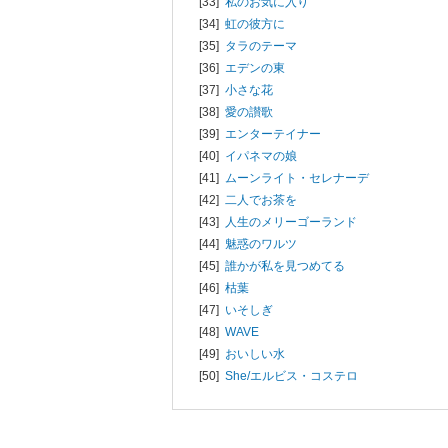
[33]
私のお気に入り
[34]
虹の彼方に
[35]
タラのテーマ
[36]
エデンの東
[37]
小さな花
[38]
愛の讃歌
[39]
エンターテイナー
[40]
イパネマの娘
[41]
ムーンライト・セレナーデ
[42]
二人でお茶を
[43]
人生のメリーゴーランド
[44]
魅惑のワルツ
[45]
誰かが私を見つめてる
[46]
枯葉
[47]
いそしぎ
[48]
WAVE
[49]
おいしい水
[50]
She/
エルビス・コステロ