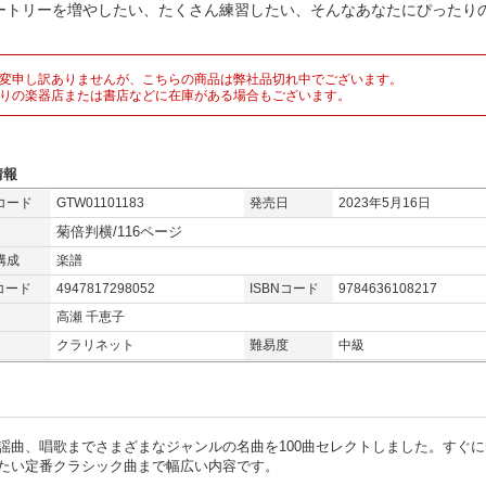
ートリーを増やしたい、たくさん練習したい、そんなあなたにぴったりの
。
変申し訳ありませんが、こちらの商品は弊社品切れ中でございます。
りの楽器店または書店などに在庫がある場合もございます。
情報
コード
GTW01101183
発売日
2023年5月16日
菊倍判横/116ページ
構成
楽譜
コード
4947817298052
ISBNコード
9784636108217
高瀬 千恵子
クラリネット
難易度
中級
謡曲、唱歌までさまざまなジャンルの名曲を100曲セレクトしました。すぐに
たい定番クラシック曲まで幅広い内容です。