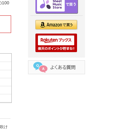
100
吹け