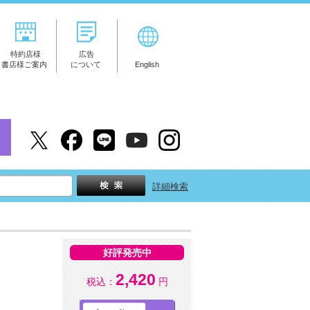
特約店様
広告
書店様ご案内
について
English
詳細検索
好評発売中
2,420
税込：
円