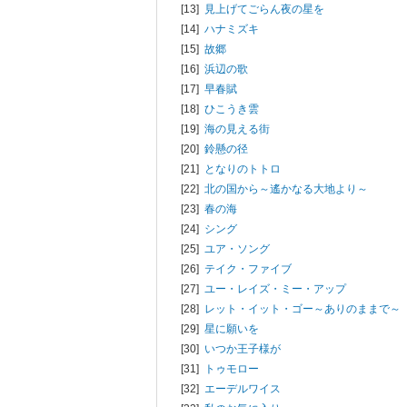
[13]
見上げてごらん夜の星を
[14]
ハナミズキ
[15]
故郷
[16]
浜辺の歌
[17]
早春賦
[18]
ひこうき雲
[19]
海の見える街
[20]
鈴懸の径
[21]
となりのトトロ
[22]
北の国から～遙かなる大地より～
[23]
春の海
[24]
シング
[25]
ユア・ソング
[26]
テイク・ファイブ
[27]
ユー・レイズ・ミー・アップ
[28]
レット・イット・ゴー～ありのままで～
[29]
星に願いを
[30]
いつか王子様が
[31]
トゥモロー
[32]
エーデルワイス