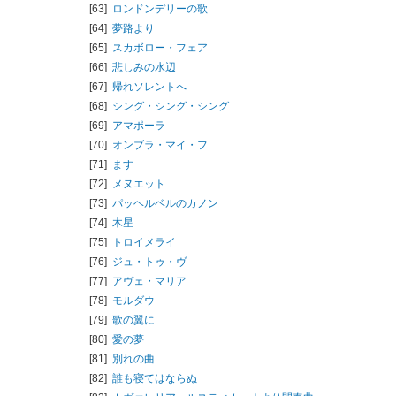
[63]
ロンドンデリーの歌
[64]
夢路より
[65]
スカボロー・フェア
[66]
悲しみの水辺
[67]
帰れソレントへ
[68]
シング・シング・シング
[69]
アマポーラ
[70]
オンブラ・マイ・フ
[71]
ます
[72]
メヌエット
[73]
パッヘルベルのカノン
[74]
木星
[75]
トロイメライ
[76]
ジュ・トゥ・ヴ
[77]
アヴェ・マリア
[78]
モルダウ
[79]
歌の翼に
[80]
愛の夢
[81]
別れの曲
[82]
誰も寝てはならぬ