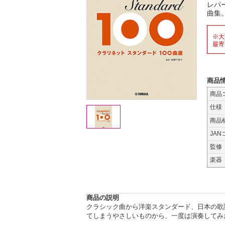
レパ
曲集
※大
最寄
商品
商品
仕様
商品
JAN
監修
楽器
商品の説明
クラシック曲から洋楽スタンダード、日本の歌
てしまうやさしいものから、一度は演奏してみ