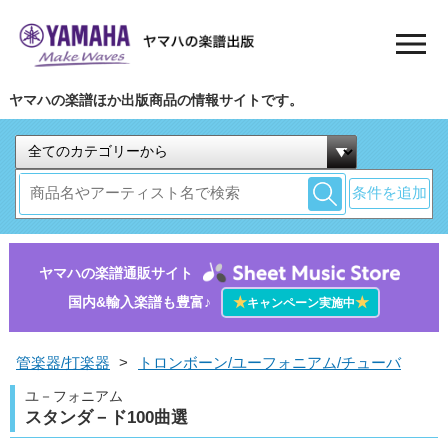
ヤマハの楽譜ほか出版商品の情報サイトです。
条件を追加
ヤマハの楽譜通販サイト
国内&輸入楽譜も豊富♪
★
★
キャンペーン実施中
管楽器/打楽器
>
トロンボーン/ユーフォニアム/チューバ
ユ－フォニアム
スタンダ－ド100曲選