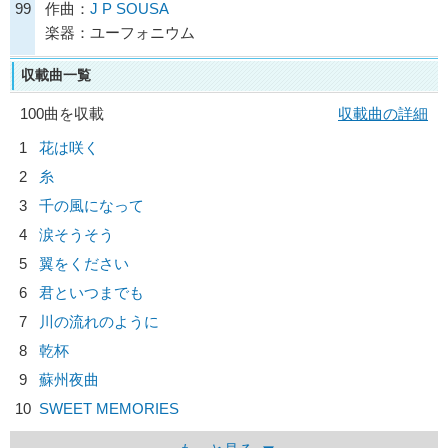
99
作曲：
J P SOUSA
楽器：ユーフォニウム
収載曲一覧
100曲を収載
収載曲の詳細
1
花は咲く
2
糸
3
千の風になって
4
涙そうそう
5
翼をください
6
君といつまでも
7
川の流れのように
8
乾杯
9
蘇州夜曲
10
SWEET MEMORIES