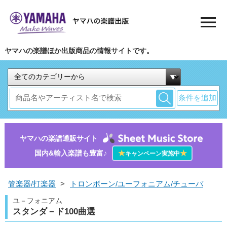
ヤマハの楽譜ほか出版商品の情報サイトです。
条件を追加
ヤマハの楽譜通販サイト
国内&輸入楽譜も豊富♪
★
★
キャンペーン実施中
管楽器/打楽器
>
トロンボーン/ユーフォニアム/チューバ
ユ－フォニアム
スタンダ－ド100曲選