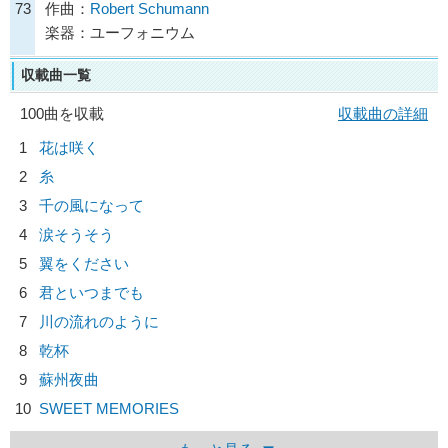
73
作曲：
Robert Schumann
楽器：ユーフォニウム
収載曲一覧
100曲を収載
収載曲の詳細
1
花は咲く
2
糸
3
千の風になって
4
涙そうそう
5
翼をください
6
君といつまでも
7
川の流れのように
8
乾杯
9
蘇州夜曲
10
SWEET MEMORIES