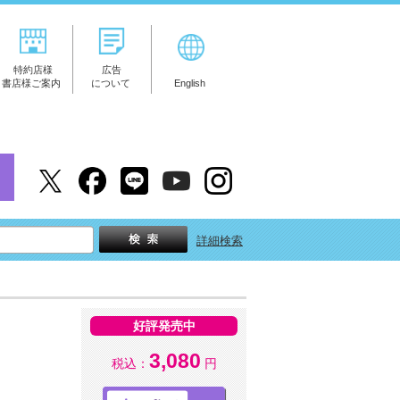
特約店様
広告
書店様ご案内
について
English
詳細検索
好評発売中
3,080
税込：
円