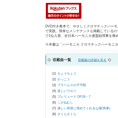
DVD付き教本で、やさしくクロマチックハー
で実践。簡単なメンテナンスも掲載しているの
で1位入賞、全日本ハーモニカ連盟副理事を務
※本書は「ハーモニカ クロマチックハーモニカ入門
収載曲一覧
収載曲の詳細を見る
[1]
ちょうちょう
[2]
かっこう
[3]
ブラームスの子守唄
[4]
楽しいワルツ
[5]
プレリュード OP.28－7
[6]
こがねむし
[7]
淋しい草原に埋めてくれるな(駅馬車)
[8]
さくらさくら