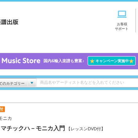
お客様
サポート
★
★
国内&輸入楽譜も豊富♪
キャンペーン実施中
てのカテゴリー
付
モニカ
ロマチックハ－モニカ入門
【レッスンDVD付】