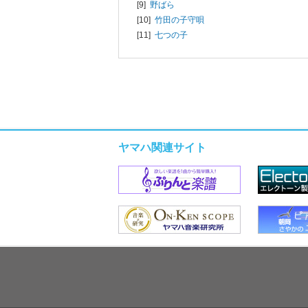
[9]
野ばら
[10]
竹田の子守唄
[11]
七つの子
ヤマハ関連サイト