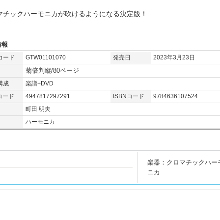
マチックハーモニカが吹けるようになる決定版！
情報
コード
GTW01101070
発売日
2023年3月23日
菊倍判縦/80ページ
構成
楽譜+DVD
コード
4947817297291
ISBNコード
9784636107524
町田 明夫
ハーモニカ
楽器：クロマチックハー
ニカ