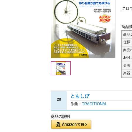
クロ
商品
商品
仕様
商品
JAN
著者
楽器
ともしび
20
作曲：
TRADITIONAL
商品の説明