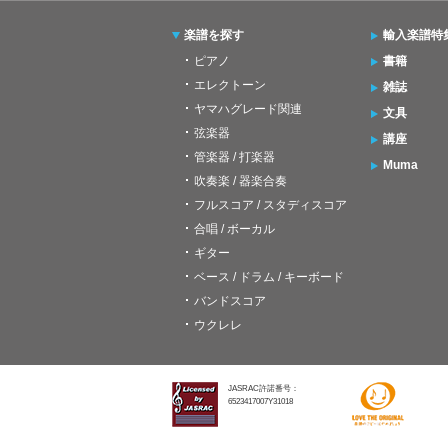
楽譜を探す
輸入楽譜特
ピアノ
書籍
エレクトーン
雑誌
ヤマハグレード関連
文具
弦楽器
講座
管楽器 / 打楽器
Muma
吹奏楽 / 器楽合奏
フルスコア / スタディスコア
合唱 / ボーカル
ギター
ベース / ドラム / キーボード
バンドスコア
ウクレレ
JASRAC許諾番号：
6523417007Y31018