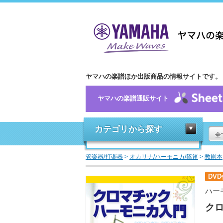
ヤマハの楽譜ほか出版商品の情報サイトです。
ヤマハの楽譜通販サイト
カテゴリから探す
全
管楽器/打楽器
>
オカリナ/ハーモニカ/篠笛
>
教則本
DVD
ハー
ク