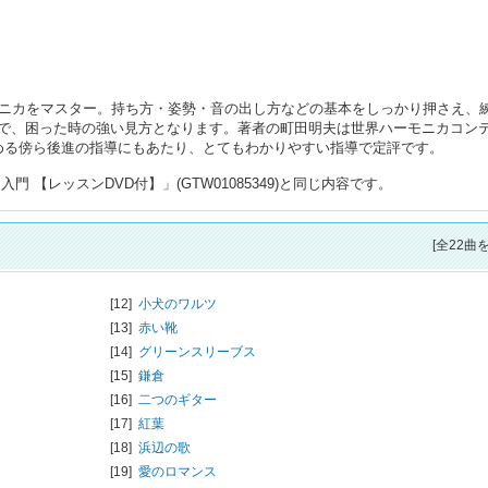
モニカをマスター。持ち方・姿勢・音の出し方などの基本をしっかり押さえ、
で、困った時の強い見方となります。著者の町田明夫は世界ハーモニカコン
める傍ら後進の指導にもあたり、とてもわかりやすい指導で定評です。
 【レッスンDVD付】」(GTW01085349)と同じ内容です。
[全22曲
[12]
小犬のワルツ
[13]
赤い靴
[14]
グリーンスリーブス
[15]
鎌倉
[16]
二つのギター
[17]
紅葉
[18]
浜辺の歌
[19]
愛のロマンス